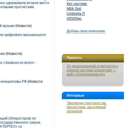
енно удерживала второе место
Кит-системс
инговыми просчетами
МБК Лаб
Umbrella IT
АТОЛЛис
й музыки
(Новости)
Добавь свою компанию
ие цифрового музыкального
орию
(Новости)
Проекты
 «Зазвони их всех!» -
От разрозненной отчетности к
единой системе аналитики —
кейс «Холодильник.ру»
й инициативы РФ
(Новости
Интервью
Эволюция партнерства:
экосистема, как единый
организм
аций (Операторов) по
осударственного заказа
ИНТЕРТЕХ» со