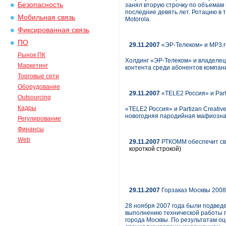
Безопасность
занял вторую строчку по объемам 
последние девять лет. Ротацию в
Мобильная связь
Motorola.
Фиксированная связь
ПО
29.11.2007
«ЭР-Телеком» и MP3.r
Рынок ПК
Холдинг «ЭР-Телеком» и владелец
Маркетинг
контента среди абонентов компан
Торговые сети
Оборудование
29.11.2007
«TELE2 Россия» и Par
Outsourcing
Кадры
«TELE2 Россия» и Partizan Creativ
новогодняя пародийная мафиозная
Регулирование
Финансы
Web
29.11.2007
РТКОММ обеспечит свя
короткой строкой)
29.11.2007
Горзаказ Москвы 200
28 ноября 2007 года были подведе
выполнению технической работы п
города Москвы. По результатам о