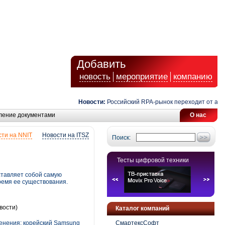
Добавить
новость
мероприятие
компанию
Новости:
Российский RPA-рынок переходит от автомат
ление документами
О нас
ти на NNIT
Новости на ITSZ
Поиск:
Тесты цифровой техники
ставляет собой самую
емя ее существования.
вости)
Каталог компаний
енения; корейский Samsung
СмартексСофт