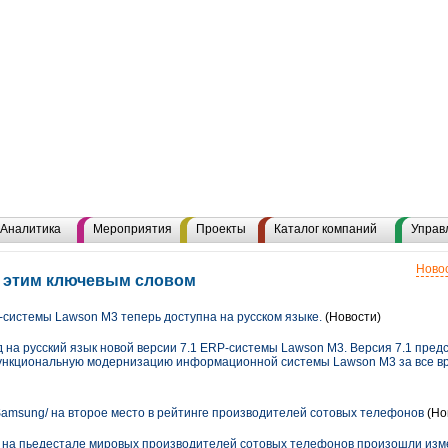
Аналитика
Мероприятия
Проекты
Каталог компаний
Управ
Новос
с этим ключевым словом
-системы Lawson M3 теперь доступна на русском языке.
(Новости)
на русский язык новой версии 7.1 ERP-системы Lawson M3. Версия 7.1 пред
ункциональную модернизацию информационной системы Lawson М3 за все вр
Samsung/ на второе место в рейтинге производителей сотовых телефонов
(Но
а на пьедестале мировых производителей сотовых телефонов произошли изм