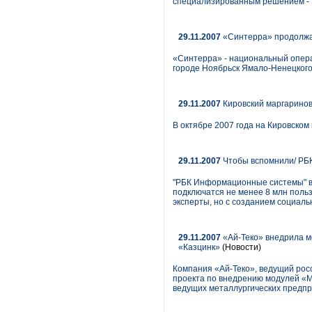
специализированным решением 
29.11.2007
«Синтерра» продолжае
«Синтерра» - национальный опера
городе Ноябрьск Ямало-Ненецкого
29.11.2007
Кировский маргаринов
В октябре 2007 года на Кировско
29.11.2007
Чтобы вспомнили/ РБК
"РБК Информационные системы" выв
подключатся не менее 8 млн польз
эксперты, но с созданием социаль
29.11.2007
«Ай-Теко» внедрила м
«Казцинк»
(Новости)
Компания «Ай-Теко», ведущий рос
проекта по внедрению модулей «
ведущих металлургических предпр