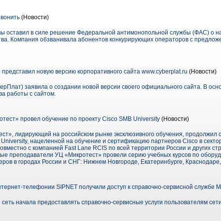
звонить
(Новости)
вы оставил в силе решение Федеральной антимонопольной службы (ФАС) о 
ва. Компания обзванивала абонентов конкурирующих операторов с предлож
 представил новую версию корпоративного сайта www.cyberplat.ru
(Новости)
ерПлат) заявила о создании новой версии своего официального сайта. В осн
ва работы с сайтом.
ест» провел обучение по проекту Cisco SMB University
(Новости)
ст», лидирующий на российском рынке эксклюзивного обучения, продолжил с
niversity, нацеленной на обучение и сертификацию партнеров Cisco в секто
овместно с компанией Fast Lane RCIS по всей территории России и других стр
ые преподаватели УЦ «Микротест» провели серию учебных курсов по оборуд
ов в городах России и СНГ: Нижнем Новгороде, Екатеринбурге, Краснодаре,
тернет-телефонии SIPNET получили доступ к справочно-сервисной службе 
 сеть начала предоставлять справочно-сервисные услуги пользователям се