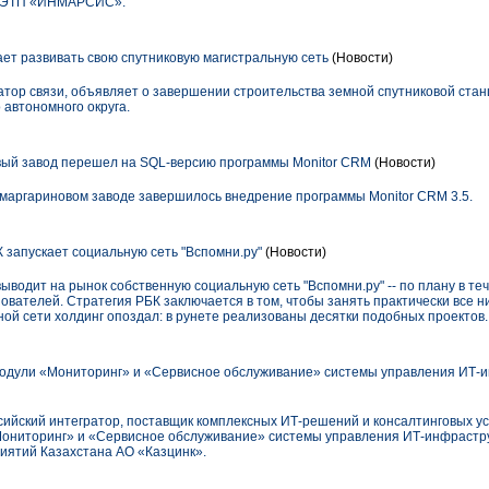
- ЭТП «ИНМАРСИС».
т развивать свою спутниковую магистральную сеть
(Новости)
тор связи, объявляет о завершении строительства земной спутниковой стан
 автономного округа.
ый завод перешел на SQL-версию программы Monitor CRM
(Новости)
м маргариновом заводе завершилось внедрение программы Monitor CRM 3.5.
 запускает социальную сеть "Вспомни.ру"
(Новости)
одит на рынок собственную социальную сеть "Вспомни.ру" -- по плану в тече
ователей. Стратегия РБК заключается в том, чтобы занять практически все 
ной сети холдинг опоздал: в рунете реализованы десятки подобных проектов.
одули «Мониторинг» и «Сервисное обслуживание» системы управления ИТ-и
сийский интегратор, поставщик комплексных ИТ-решений и консалтинговых ус
Мониторинг» и «Сервисное обслуживание» системы управления ИТ-инфрастру
иятий Казахстана АО «Казцинк».