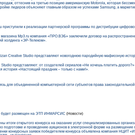
продаж, оттеснив на третью позицию американскую Motorola, которая бессм
 тройке лидеров объясняют главным образом не успехами Samsung, а маркет
u приступили к реализации партнерской программы по дистрибуции цифрово
 магазина Mp3.ru компания «ПРО.ВЭБ» заключили договор на распространен
ий холдинга «ЭР-Телеком».
tizan Creative Studio представляют новогоднюю пародийную мафиозную ист
e Studio представляют: от создателей сериалов «Не хочешь платить дорого?» и
 история «Настоящий праздник – только с нами!».
зь для объединенной компьютерной сети субъектов права законодательно
8 будет размещен на ЭТП ИНМАРСИС
(Новости)
ны итоги открытого конкурса на оказание услуг специализированных организ
о подготовке и проведению аукционов в электронной форме на размещение г
ценки конкурсных заявок победителем конкурса объявлена компания НЦИТ «