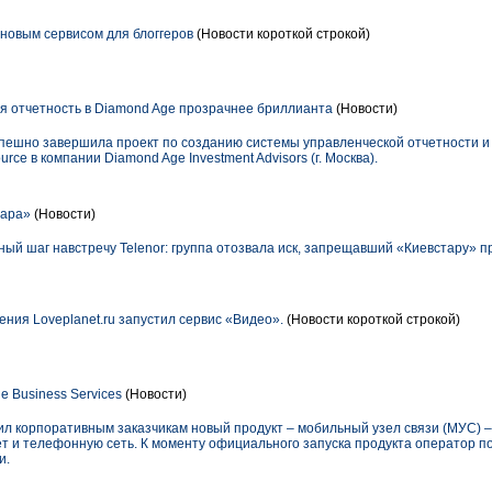
 новым сервисом для блоггеров
(Новости короткой строкой)
я отчетность в Diamond Age прозрачнее бриллианта
(Новости)
ешно завершила проект по созданию системы управленческой отчетности и
e в компании Diamond Age Investment Advisors (г. Москва).
тара»
(Новости)
ый шаг навстречу Telenor: группа отозвала иск, запрещавший «Киевстару» 
ния Loveplanet.ru запустил сервис «Видео».
(Новости короткой строкой)
 Business Services
(Новости)
жил корпоративным заказчикам новый продукт – мобильный узел связи (МУС)
ет и телефонную сеть. К моменту официального запуска продукта оператор по
и.