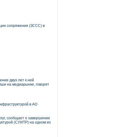
ции сопряжения (ЗССС) в
ние двух лет к ней
ниши на медиарынке, говорят
нфраструктурой в АО
луг, сообщает о завершении
ктурой (СУИТР) на одном из