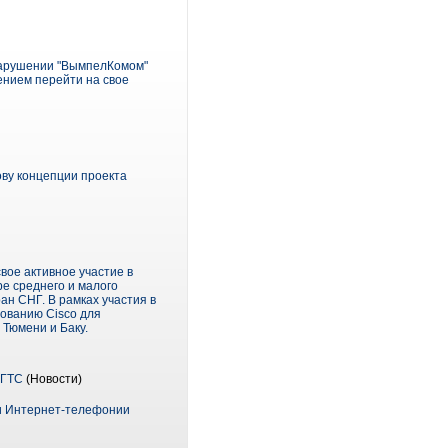
нарушении "ВымпелКомом"
ением перейти на свое
ову концепции проекта
вое активное участие в
ре среднего и малого
ан СНГ. В рамках участия в
ованию Cisco для
 Тюмени и Баку.
МГТС
(Новости)
ти Интернет-телефонии