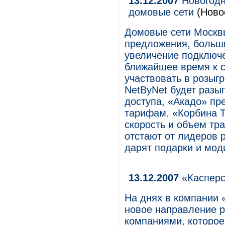
13.12.2007
Новогодн
домовые сети
(Ново
Домовые сети Москв
предложения, больши
увеличение подключе
ближайшее время к с
участвовать в розыг
NetByNet будет разыг
доступа, «Акадо» пр
тарифам. «Корбина Т
скорость и объем тр
отстают от лидеров 
дарят подарки и мо
13.12.2007
«Касперс
На днях в компании 
новое направление 
компаниями, которое