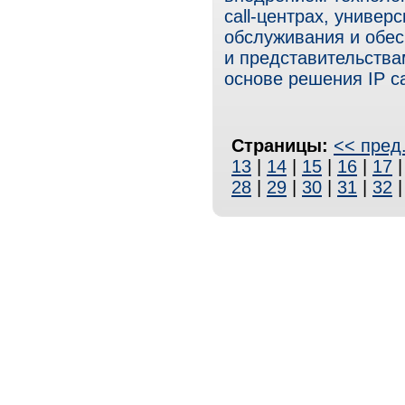
call-центрах, универ
обслуживания и обе
и представительства
основе решения IP c
Страницы:
<< пред
13
|
14
|
15
|
16
|
17
28
|
29
|
30
|
31
|
32