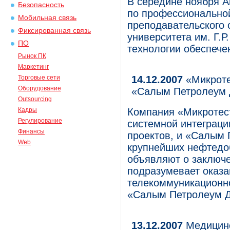
В середине ноября 
Безопасность
по профессиональной
Мобильная связь
преподавательского 
Фиксированная связь
университета им. Г.
ПО
технологии обеспече
Рынок ПК
Маркетинг
Торговые сети
14.12.2007
«Микроте
Оборудование
«Салым Петролеум 
Outsourcing
Кадры
Компания «Микротест
Регулирование
системной интеграци
Финансы
проектов, и «Салым 
Web
крупнейших нефтедо
объявляют о заключе
подразумевает оказа
телекоммуникационн
«Салым Петролеум Д
13.12.2007
Медицинс