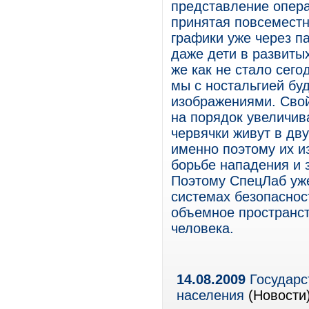
представление опер
принятая повсеместн
графики уже через па
даже дети в развитых
же как не стало сего
мы с ностальгией б
изображениями. Сво
на порядок увеличив
червячки живут в дв
именно поэтому их из
борьбе нападения и 
Поэтому СпецЛаб уже
системах безопаснос
объемное пространст
человека.
14.08.2009
Государс
населения
(Новости