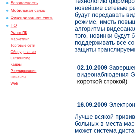
технологию формиро
Безопасность
новейшие сетевые ре
Мобильная связь
будут передавать ви
Фиксированная связь
режиме, иметь повы
ПО
алгоритмы видеоанал
Рынок ПК
того, новинки будут 
Маркетинг
поддерживать все с
Торговые сети
защиты транслируемы
Оборудование
Outsourcing
Кадры
02.10.2009
Завершен
Регулирование
видеонаблюдения 
Финансы
короткой строкой)
Web
16.09.2009
Электрон
Лучше всякой привив
больных в места мас
может система диста