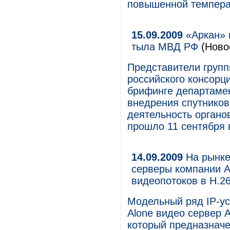
повышенной темпера
15.09.2009
«Аркан» 
тыла МВД РФ
(Ново
Представители групп
российского консорц
брифинге департаме
внедрения спутнико
деятельность органо
прошло 11 сентября в
14.09.2009
На рынке
серверы компании A
видеопотоков в H.2
Модельный ряд IP-ус
Alone видео сервер A
который предназначе