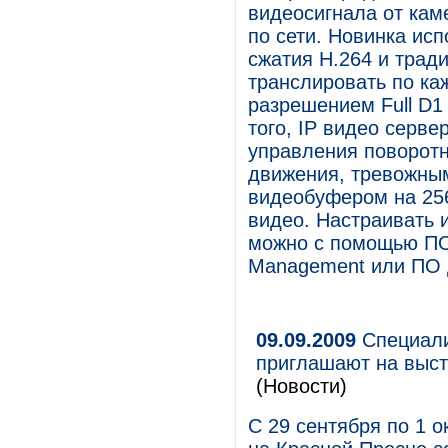
видеосигнала от кам
по сети. Новинка ис
сжатия H.264 и тра
транслировать по ка
разрешением Full D1 
того, IP видео серв
управления поворотн
движения, тревожным
видеобуфером на 25
видео. Настраивать и
можно с помощью ПО 
Management или ПО 
09.09.2009
Специали
приглашают на выст
(Новости)
С 29 сентября по 1 о