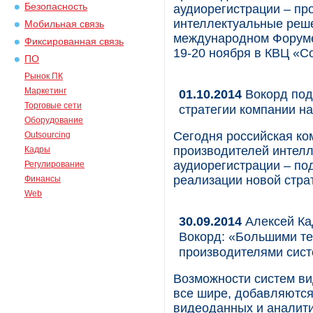
Безопасность
аудиорегистрации – пр
интеллектуальные реше
Мобильная связь
международном Форуме I
Фиксированная связь
19-20 ноября в КВЦ «С
ПО
Рынок ПК
Маркетинг
01.10.2014
Вокорд под
Торговые сети
стратегии компании на 
Оборудование
Сегодня российская ко
Outsourcing
производителей интел
Кадры
аудиорегистрации – по
Регулирование
реализации новой страт
Финансы
Web
30.09.2014
Алексей Ка
Вокорд: «Большими те
производителями сис
Возможности систем в
все шире, добавляются
видеоданных и аналити