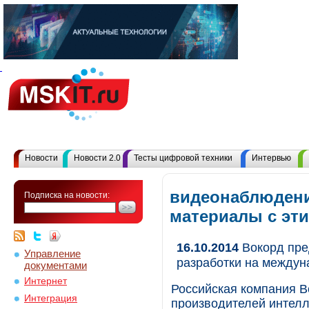
Новости
Новости 2.0
Тесты цифровой техники
Интервью
видеонаблюдени
Подписка на новости:
материалы с эт
16.10.2014
Вокорд пре
Управление
разработки на междуна
документами
Интернет
Российская компания В
Интеграция
производителей интел