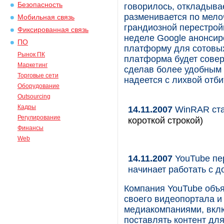
Безопасность
говорилось, откладыва
разменивается по мел
Мобильная связь
грандиозной перестрой
Фиксированная связь
неделе Google анонси
ПО
платформу для сотовых
Рынок ПК
платформа будет совер
Маркетинг
сделав более удобным 
Торговые сети
надеется с лихвой отби
Оборудование
Outsourcing
Кадры
14.11.2007
WinRAR ста
Регулирование
короткой строкой)
Финансы
Web
14.11.2007
YouTube пер
начинает работать с 
Компания YouTube объя
своего видеопортала и
медиакомпаниями, вклю
поставлять контент для