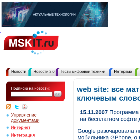
Новости
Новости 2.0
Тесты цифровой техники
Интервью
web site: все ма
Подписка на новости:
ключевым слов
15.11.2007
Программа 
Управление
на бесплатном софте 
документами
Интернет
Google разочаровала л
Интеграция
мобильника GPhone, о 