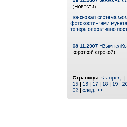
08.11.2007
GoGo.Ru сд
(Новости)
Поисковая система GoG
фотохостингами Рунета
теперь оперативно пос
08.11.2007
«ВымпелКом
короткой строкой)
Страницы:
<< пред.
|
15
|
16
|
17
|
18
|
19
|
2
32
|
след. >>