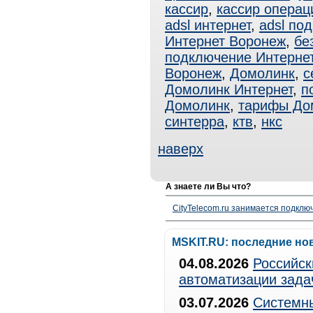
кассир
,
кассир операц
adsl интернет
,
adsl по
Интернет Воронеж
,
бе
подключение Интерне
Воронеж
,
Домолинк
,
с
Домолинк Интернет
,
п
Домолинк
,
тарифы До
синтерра
,
ктв
,
нкс
наверх
А знаете ли Вы что?
CityTelecom.ru занимается подклю
MSKIT.RU: последние но
04.08.2026
Российск
автоматизации зада
03.07.2026
Системны