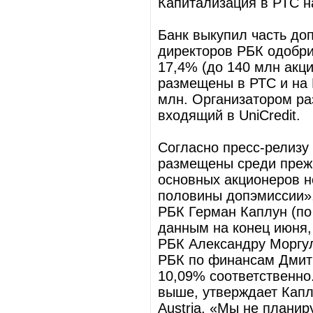
Капитализация в РТС на
Банк выкупил часть доп
директоров РБК одобри
17,4% (до 140 млн акц
размещены в РТС и на 
млн. Организатором ра
входящий в UniCredit.
Согласно пресс-релизу
размещены среди прежн
основных акционеров н
половины допэмиссии»,
РБК Герман Каплун (по
данным на конец июня,
РБК Александру Моргул
РБК по финансам Дмит
10,09% соответственно
выше, утверждает Каплу
Austria. «Мы не планир