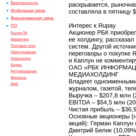
Безопасность
раскрывается, рыночна
Мобильная связь
составляла в пятницу $
Фиксированная связь
Интерес к Rupay
ПО
Акционер РБК приобрел
Рынок ПК
ее холдингу, рассказал
Маркетинг
систем. Другой источни
Торговые сети
Оборудование
переговоры о покупке R
Outsourcing
и Каплун не комментир
Кадры
ОАО «РБК ИНФОРМА
Регулирование
МЕДИАХОЛДИНГ
Финансы
Владеет одноименными
Web
журналом, газетой, тел
Выручка – $207,8 млн (2
EBITDA – $54,5 млн (200
Чистая прибыль – $36,
Основные акционеры (на
акций): Герман Каплун 
Дмитрий Белик (10,09%