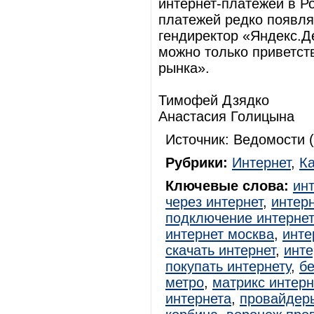
интернет-платежей в Ро
платежей редко появля
гендиректор «Яндекс.Д
можно только приветств
рынка».
Тимофей Дзядко
Анастасия Голицына
Источник: Ведомости (
Рубрики:
Интернет
,
К
Ключевые слова:
ин
через интернет
,
интерн
подключение интерне
интернет москва
,
инте
скачать интернет
,
инте
покупать интернету
,
б
метро
,
матрикс интер
интернета
,
провайдер