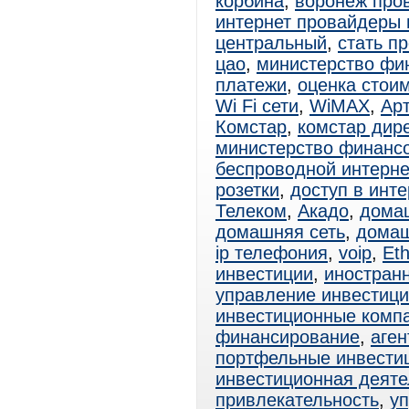
корбина
,
воронеж про
интернет провайдеры 
центральный
,
стать п
цао
,
министерство фи
платежи
,
оценка стои
Wi Fi сети
,
WiMAX
,
Ар
Комстар
,
комстар дире
министерство финанс
беспроводной интерне
розетки
,
доступ в инте
Телеком
,
Акадо
,
дома
домашняя сеть
,
домаш
ip телефония
,
voip
,
Eth
инвестиции
,
иностран
управление инвестиц
инвестиционные комп
финансирование
,
аген
портфельные инвести
инвестиционная деяте
привлекательность
,
у