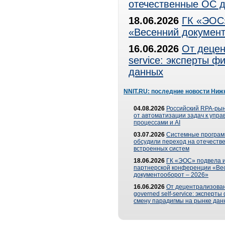
отечественные ОС д
18.06.2026
ГК «ЭОС»
«Весенний документ
16.06.2026
От децен
service: эксперты 
данных
NNIT.RU: последние новости Ниж
04.08.2026
Российский RPA-рын
от автоматизации задач к упр
процессами и AI
03.07.2026
Системные програ
обсудили переход на отечеств
встроенных систем
18.06.2026
ГК «ЭОС» подвела и
партнерской конференции «Ве
документооборот – 2026»
16.06.2026
От децентрализован
governed self-service: эксперт
смену парадигмы на рынке дан