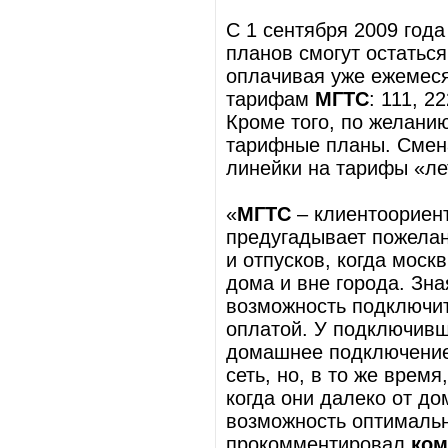
С 1 сентября 2009 год
планов смогут остатьс
оплачивая уже ежемеся
тарифам
МГТС
: 111, 2
Кроме того, по желани
тарифные планы. Смен
линейки на тарифы «ле
«
МГТС
– клиентоориен
предугадывает пожелан
и отпусков, когда мос
дома и вне города. Зн
возможность подключи
оплатой. У подключивш
домашнее подключение
сеть, но, в то же врем
когда они далеко от до
возможность оптималь
прокомментировал
ком