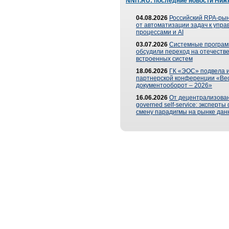
NNIT.RU: последние новости Ниж
04.08.2026
Российский RPA-рын
от автоматизации задач к упр
процессами и AI
03.07.2026
Системные програ
обсудили переход на отечеств
встроенных систем
18.06.2026
ГК «ЭОС» подвела и
партнерской конференции «Ве
документооборот – 2026»
16.06.2026
От децентрализован
governed self-service: эксперт
смену парадигмы на рынке дан