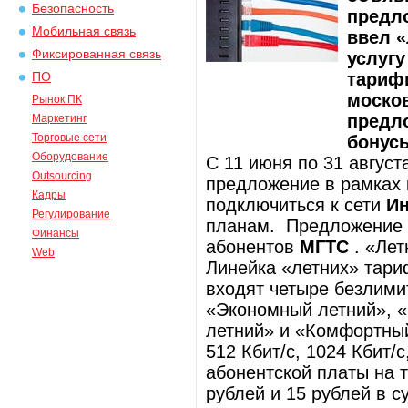
Безопасность
предл
Мобильная связь
ввел 
Фиксированная связь
услугу
тарифи
ПО
москов
Рынок ПК
предл
Маркетинг
Торговые сети
бонус
Оборудование
С 11 июня по 31 август
Outsourcing
предложение в рамках 
Кадры
подключиться к сети
Ин
Регулирование
планам. Предложение 
Финансы
абонентов
МГТС
. «Ле
Web
Линейка «летних» тари
входят четыре безлим
«Экономный летний», 
летний» и «Комфортный
512 Кбит/с, 1024 Кбит/с
абонентской платы на т
рублей и 15 рублей в с