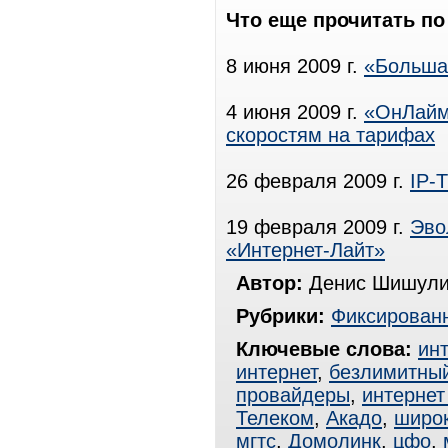
Что еще прочитать по
8 июня 2009 г.
«Больша
4 июня 2009 г.
«ОнЛайм»
скоростям на тарифах
26 февраля 2009 г.
IP-
19 февраля 2009 г.
Эво
«Интернет-Лайт»
Автор:
Денис Шишули
Рубрики:
Фиксированн
Ключевые слова:
ин
интернет
,
безлимитный
провайдеры
,
интернет
Телеком
,
Акадо
,
широ
мгтс
,
Домолинк
,
цфо
,