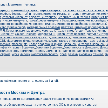
ернет
,
Маркетинг
,
Финансы
деры
,
спутниковый интернет
,
через интернет
,
интернет
,
скорость интернета
,
н
телефон
,
бесплатный интернет
,
интернет москва
,
интернет телевидение
,
моби
в
,
сотовый интернет
,
покупать интернету
,
безлимитный интернет
,
интернет п
утникого интернета
,
провайдеры интернета балашиха
,
интернет провайдер 
нтернет провайдеры московская область
,
интернет провайдеры центральный
ство финансов рф
,
коммунальные платежи
,
платежи
,
интернет провайдеры м
WiFi
,
Комстар
,
комстар директ
,
Комстар ОТС
,
хот-спот
,
Голден Телеком
,
минист
 интернет
,
Golden Telecom
,
Яндекс.Wi-Fi
,
интернет из розетки
,
доступ в интер
интернет
,
широкополосный доступ
,
домашняя сеть
,
домашние сети
,
домовые 
СВТ
,
Мастертел
,
финансирование
,
кассир
,
кассир операционист
,
adsl
,
dsl
,
ads
moskva
,
moscow
,
fttb
,
налог
,
продажа
,
выручка
,
Воронеж
,
Интернет Воронеж
,
б
рифы Интернет Воронеж
,
Домолинк Воронеж
,
Домолинк
,
сеть Домолинк
,
Домо
окальная сеть Домолинк
,
тарифы Домолинка
,
Domolink
,
Domolink ru
,
зебра
,
ipt
острома
,
курск
,
липецк
,
московская область
,
орел
,
рязань
,
смоленск
,
тамбов
,
тв
аш офис к интернет и телефону за 5 дней.
вости Москвы и Центра
 переходит от автоматизации задач к управлению процессами и AI
сты обсудили переход на отечественные ОС для встроенных систем