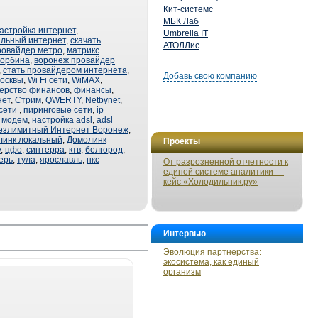
Кит-системс
МБК Лаб
астройка интернет
,
Umbrella IT
льный интернет
,
скачать
АТОЛЛис
ровайдер метро
,
матрикс
корбина
,
воронеж провайдер
,
стать провайдером интернета
,
Добавь свою компанию
осквы
,
Wi Fi сети
,
WiMAX
,
ерство финансов
,
финансы
,
нет
,
Стрим
,
QWERTY
,
Netbynet
,
сети
,
пиринговые сети
,
ip
l модем
,
настройка adsl
,
adsl
езлимитный Интернет Воронеж
,
линк локальный
,
Домолинк
Проекты
v
,
цфо
,
синтерра
,
ктв
,
белгород
,
ерь
,
тула
,
ярославль
,
нкс
От разрозненной отчетности к
единой системе аналитики —
кейс «Холодильник.ру»
Интервью
Эволюция партнерства:
экосистема, как единый
организм