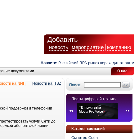
Добавить
новость
мероприятие
компанию
Новости:
Российский RPA-рынок переходит от автоматиз
ление документами
О нас
овости на NNIT
Новости на ITSZ
Поиск:
Тесты цифровой техники
еской поддержки и телефонии
протестировать услуги Сети до
держкой абонентской линии.
Каталог компаний
СмартексСофт