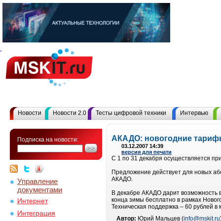
Новости
Новости 2.0
Тесты цифровой техники
Интервью
АКАДО: новогодние тари
Подписка на новости:
03.12.2007 14:39
версия для печати
С 1 по 31 декабря осуществляется пр
Предложение действует для новых або
АКАДО.
Управление
документами
В декабре АКАДО дарит возможность в
конца зимы бесплатно в рамках Новог
Интернет
Техническая поддержка – 60 рублей в 
Интеграция
Автор:
Юрий Мальцев (
info@mskit.ru