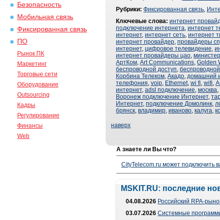
Безопасность
Рубрики:
Фиксированная связь
,
Инт
Мобильная связь
Ключевые слова:
интернет провай
подключение интернета
,
интернет 
Фиксированная связь
интернет
,
интернет сеть
,
интернет т
ПО
интернет провайдер
,
провайдеры сп
интернет
,
цифровое телевидение
,
и
Рынок ПК
интернет провайдеры цао
,
министер
АртКом
,
Art Communications
,
Golden 
Маркетинг
беспроводной доступ
,
беспроводной
Торговые сети
Корбина Телеком
,
Акадо
,
домашний 
телефония
,
voip
,
Ethernet
,
wi fi
,
wifi
,
А
Оборудование
интернет
,
adsl подключение
,
москва
,
Outsourcing
Воронеж подключение Интернет
,
та
Интернет
,
подключение Домолинк
,
л
Кадры
брянск
,
владимир
,
иваново
,
калуга
,
к
Регулирование
наверх
Финансы
Web
А знаете ли Вы что?
CityTelecom.ru может подключить в
MSKIT.RU: последние но
04.08.2026
Российский RPA-рынок
03.07.2026
Системные программи