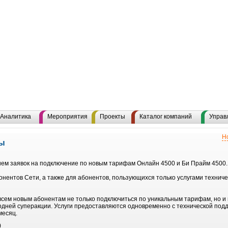
Аналитика
Мероприятия
Проекты
Каталог компаний
Управ
Н
фы
ием заявок на подключение по новым тарифам Онлайн 4500 и Би Прайм 4500.
нентов Сети, а также для абонентов, пользующихся только услугами технич
сем новым абонентам не только подключиться по уникальным тарифам, но и 
одней суперакции. Услуги предоставляются одновременно с технической под
месяц.
)