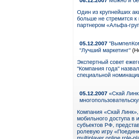
06.12.2007
Можно и бе
Один из крупнейших ак
больше не стремится к
партнером «Альфа-гру
05.12.2007
"ВымпелКом
"Лучший маркетинг"
(Н
Экспертный совет ежег
"Компания года" назва
специальной номинации
05.12.2007
«Скай Линк
многопользовательск
Компания «Скай Линк»,
мобильного доступа в и
субъектов РФ, предста
ролевую игру «Поединк
multiplayer online role