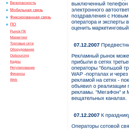
Безопасность
выключенный телефон а
электронного автоотве
Мобильная связь
поздравления с Новым 
Фиксированная связь
оператора и эксперты 
ПО
оценить маркетинговый
Рынок ПК
Маркетинг
Торговые сети
07.12.2007
Предвестни
Оборудование
Рекламный рынок может
Outsourcing
прибыли в сетях третье
Кадры
операторы "большой тр
Регулирование
WAP -порталах и через
Финансы
рекламой на сетях - по
Web
объявил о реализации 
рекламы. "МегаФон" и 
вещательных каналах.
07.12.2007
К праздник
Операторы сотовой свя