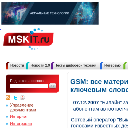
Новости
Новости 2.0
Тесты цифровой техники
Интервью
GSM: все матер
Подписка на новости:
ключевым слов
07.12.2007
"Билайн" з
Управление
абонентам автоответч
документами
Интернет
Сотовый оператор "Вым
Интеграция
голосами известных де