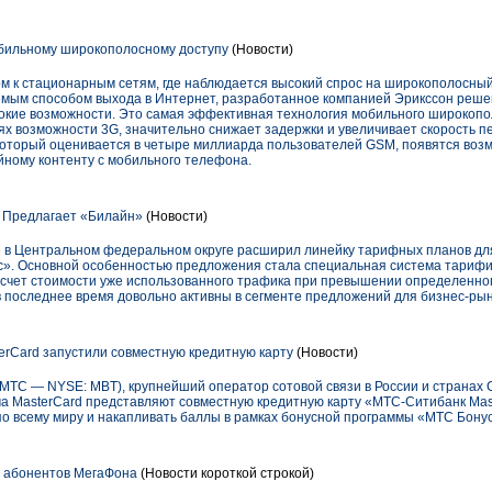
бильному широкополосному доступу
(Новости)
ом к стационарным сетям, где наблюдается высокий спрос на широкополосный
мым способом выхода в Интернет, разработанное компанией Эрикссон реше
кие возможности. Это самая эффективная технология мобильного широкопол
х возможности 3G, значительно снижает задержки и увеличивает скорость пе
который оценивается в четыре миллиарда пользователей GSM, появятся возм
йному контенту с мобильного телефона.
 Предлагает «Билайн»
(Новости)
 в Центральном федеральном округе расширил линейку тарифных планов дл
». Основной особенностью предложения стала специальная система тарифи
чет стоимости уже использованного трафика при превышении определенног
в последнее время довольно активны в сегменте предложений для бизнес-рын
erCard запустили совместную кредитную карту
(Новости)
С — NYSE: MBT), крупнейший оператор сотовой связи в России и странах 
 MasterCard представляют совместную кредитную карту «МТС-Ситибанк Mas
по всему миру и накапливать баллы в рамках бонусной программы «МТС Бонус
я абонентов МегаФона
(Новости короткой строкой)