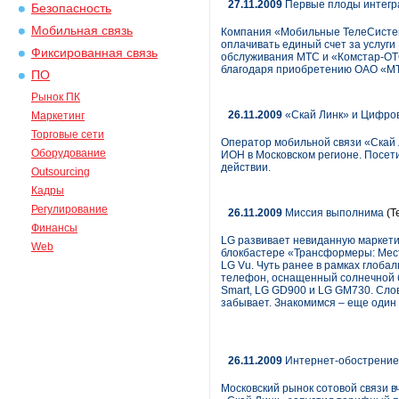
27.11.2009
Первые плоды интегра
Безопасность
Мобильная связь
Компания «Мобильные ТелеСистем
оплачивать единый счет за услуг
Фиксированная связь
обслуживания МТС и «Комстар-ОТС
благодаря приобретению ОАО «МТ
ПО
Рынок ПК
26.11.2009
«Скай Линк» и Цифров
Маркетинг
Торговые сети
Оператор мобильной связи «Скай 
Оборудование
ИОН в Московском регионе. Посет
действии.
Outsourcing
Кадры
Регулирование
26.11.2009
Миссия выполнима
(Т
Финансы
LG развивает невиданную маркети
Web
блокбастере «Трансформеры: Мест
LG Vu. Чуть ранее в рамках глоба
телефон, оснащенный солнечной б
Smart, LG GD900 и LG GM730. Слов
забывает. Знакомимся – еще один
26.11.2009
Интернет-обострение 
Московский рынок сотовой связи в