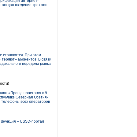
арификация интернет-
агающая введение трех зон.
е становятся. При этом
«теряют» абонентов. В связи
радикального передела рынка
ости)
план «Проще простого» в 9
еспублике Северная Осетия-
на телефоны всех операторов
я функция – USSD-портал