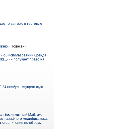
ет о запуске в тестовую
Линк»
(Новости)
и» об использовании бренда
икации» получает право на
 24 ноября текущего года
 «Безлимитный Mail.ru».
тве тарифного модификатора.
т ограничения по объему