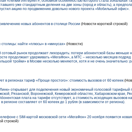
лан «Легкий Интернет», основной особенностью которого стала зональная т
ставшего уже стандартным деления на две зоны (город и область), а предпол
устил акцию по продвижению довольно нового проекта «Мобильный офис».
ривлечению новых абонентов в столице России
(Новости короткой строкой)
столицы: найти «плюсы» в «минусах»
(Новости)
й сотовый рынок продолжает лихорадить: потери абонентской базы меньше н
росте продолжает удерживать «МегаФон», а МТС – несколько месяцев подряд 
льшой тройки» в Москве несколько меняются, хотя и не очень значительно: 
ет в регионах тариф «Проще простого»: стоимость вызовов от 60 копеек
(Нов
Линк» открывает для подключения новый экономичный голосовой тарифный 
лужской, Рязанской, Воронежской, Кемеровской областях, Хабаровском крае, Р
Абонентская плата на тарифе отсутствует, а стоимость исходящих вызовов 
 регионе составляет от 60 копеек до 1 рубля (в зависимости от региона).
елефоне с SIM-картой московской сети «МегаФон» 20 ноября появится нова
ой строкой)