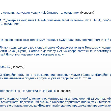
 в Армении запускает услугу «Мобильное телевидение»
(Новости)
-МТС, дочерняя компания ОАО «Мобильные ТелеСистемы» (NYSE: MBT), сообща
телевидение».
: «Северо-восточные Телекоммуникации» будут работать под брендом «Скай 
Линк» подписал договор с оператором «Северо-восточные Телекоммуникаци
блики Саха (Якутия). Согласно договору, ОАО «Северо-восточные Телекоммун
кай Линк» в отношении своих товаров и услуг.
Билайн»
(Новости)
З «Билайн») объявляет о расширении географии услуги «Страны «Билайн». С
ь значительные скидки на роуминг уже на территории 11 стран.
перевертыш». Предложил «Скай Линк»
(Новости)
нк» расширил линейку контент-ориентированных предложений за счет тарифа
озможность подключения его как в качестве тарифного плана, так и в качес
ствие в его названии слова «Безлимитный» данное предложение предполагае