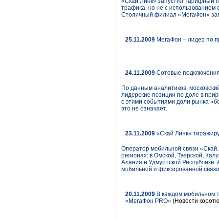
«Скай Линк» запустил тарифный п
трафика, но не с использованием 
Столичный филиал «МегаФон» зап
25.11.2009
МегаФон – лидер по п
24.11.2009
Сотовые подключения 
По данным аналитиков, московски
лидерские позиции по доле в при
с этими событиями доли рынка «бо
это не означает.
23.11.2009
«Скай Линк» тиражиру
Оператор мобильной связи «Скай 
регионах: в Омской, Тверской, Ка
Алания и Удмуртской Республике. 
мобильной и фиксированной связи в
20.11.2009
В каждом мобильном т
«МегаФон PRO»
(Новости коротк