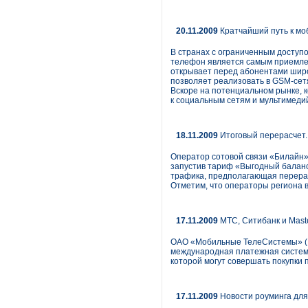
20.11.2009
Кратчайший путь к мо
В странах с ограниченным доступ
телефон является самым приемле
открывает перед абонентами широ
позволяет реализовать в GSM-сетя
Вскоре на потенциальном рынке, 
к социальным сетям и мультимеди
18.11.2009
Итоговый перерасчет.
Оператор сотовой связи «Билайн»
запустив тариф «Выгодный баланс
трафика, предполагающая перерас
Отметим, что операторы региона 
17.11.2009
МТС, Ситибанк и Mast
ОАО «Мобильные ТелеСистемы» (МТ
международная платежная система
которой могут совершать покупки 
17.11.2009
Новости роуминга дл