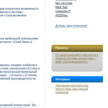
Кит-системс
МБК Лаб
даж оператора возможность
Umbrella IT
висов и системы
рая стала возможна
АТОЛЛис
Добавь свою компанию
нах мобильной электроники
интернет «Скай Линк» в
Проекты
От разрозненной отчетности к
единой системе аналитики —
кейс «Холодильник.ру»
овалась продакт-плейсом в
стали, расписным LG Lotus и
ески-безопасный мобильный
рии – LG Arena, LG Viewty
рейский производитель не
Интервью
Эволюция партнерства:
экосистема, как единый
организм
дложений операторов. Так,