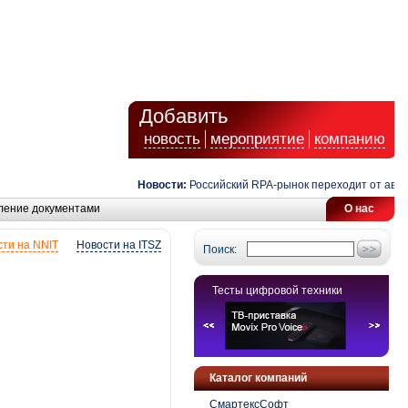
Добавить
новость
мероприятие
компанию
Новости:
Российский RPA-рынок переходит от автомати
ление документами
О нас
ти на NNIT
Новости на ITSZ
Поиск:
Тесты цифровой техники
Каталог компаний
СмартексСофт