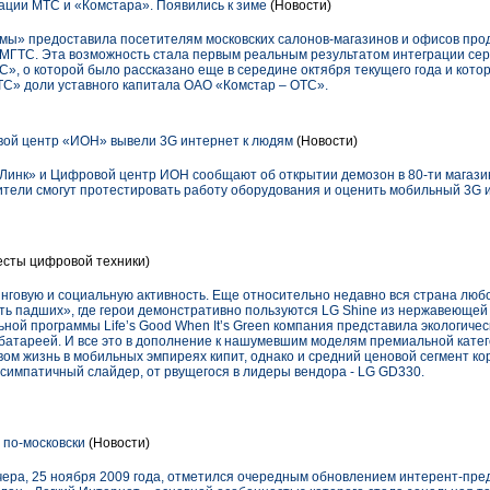
ции МТС и «Комстара». Появились к зиме
(Новости)
ы» предоставила посетителям московских салонов-магазинов и офисов про
и МГТС. Эта возможность стала первым реальным результатом интеграции сер
», о которой было рассказано еще в середине октября текущего года и кото
С» доли уставного капитала ОАО «Комстар – ОТС».
ой центр «ИОН» вывели 3G интернет к людям
(Новости)
Линк» и Цифровой центр ИОН сообщают об открытии демозон в 80-ти магази
ители смогут протестировать работу оборудования и оценить мобильный 3G 
есты цифровой техники)
нговую и социальную активность. Еще относительно недавно вся страна люб
ь падших», где герои демонстративно пользуются LG Shine из нержавеющей 
льной программы Life’s Good When It’s Green компания представила экологич
атареей. И все это в дополнение к нашумевшим моделям премиальной катего
ом жизнь в мобильных эмпиреях кипит, однако и средний ценовой сегмент ко
 симпатичный слайдер, от рвущегося в лидеры вендора - LG GD330.
по-московски
(Новости)
чера, 25 ноября 2009 года, отметился очередным обновлением интерент-пре