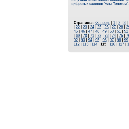
цифровых салонов "Альт Телеком".
Страницы:
<< пред.
|
1
|
2
|
3
|
|
22
|
23
|
24
|
25
|
26
|
27
|
28
|
2
45
|
46
|
47
|
48
|
49
|
50
|
51
|
52
|
69
|
70
|
71
|
72
|
73
|
74
|
75
|
7
92
|
93
|
94
|
95
|
96
|
97
|
98
|
99
112
|
113
|
114
|
115
|
116
|
117
|