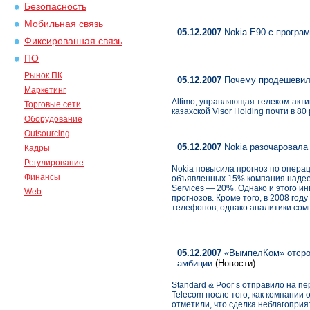
Безопасность
Мобильная связь
05.12.2007
Nokia E90 с програ
Фиксированная связь
ПО
Рынок ПК
05.12.2007
Почему продешеви
Маркетинг
Altimo, управляющая телеком-акти
Торговые сети
казахской Visor Holding почти в 
Оборудование
Outsourcing
05.12.2007
Nokia разочаровала 
Кадры
Регулирование
Nokia повысила прогноз по опера
Финансы
объявленных 15% компания надее
Services — 20%. Однако и этого и
Web
прогнозов. Кроме того, в 2008 го
телефонов, однако аналитики сомн
05.12.2007
«ВымпелКом» отсроч
амбиции
(Новости)
Standard & Poor’s отправило на 
Telecom после того, как компании
отметили, что сделка неблагоприя