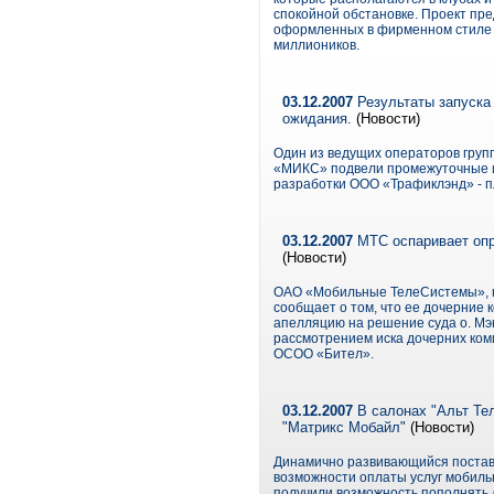
спокойной обстановке. Проект пре
оформленных в фирменном стиле оп
миллиоников.
03.12.2007
Результаты запуска
ожидания.
(Новости)
Один из ведущих операторов гру
«МИКС» подвели промежуточные 
разработки ООО «Трафиклэнд» - пла
03.12.2007
МТС оспаривает опр
(Новости)
ОАО «Мобильные ТелеСистемы», кр
сообщает о том, что ее дочерние 
апелляцию на решение суда о. Мэн
рассмотрением иска дочерних ком
ОСОО «Бител».
03.12.2007
В салонах "Альт Тел
"Матрикс Мобайл"
(Новости)
Динамично развивающийся постав
возможности оплаты услуг мобиль
получили возможность пополнять 