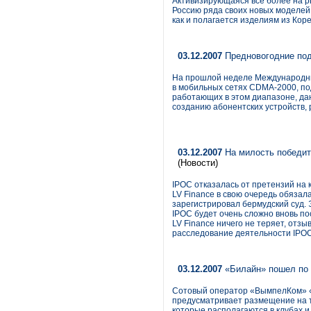
Активизирующаяся все более на ры
Россию ряда своих новых моделей 
как и полагается изделиям из Кор
03.12.2007
Предновогодние под
На прошлой неделе Международный
в мобильных сетях CDMA-2000, по
работающих в этом диапазоне, да
созданию абонентских устройств,
03.12.2007
На милость победит
(Новости)
IPOC отказалась от претензий на 
LV Finance в свою очередь обязала
зарегистрировал бермудский суд.
IPOC будет очень сложно вновь пос
LV Finance ничего не теряет, отзы
расследование деятельности IPOC,
03.12.2007
«Билайн» пошел по 
Сотовый оператор «ВымпелКом» «
предусматривает размещение на т
которые располагаются в клубах и