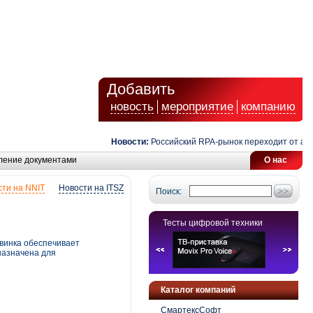
Добавить
новость
мероприятие
компанию
Новости:
Российский RPA-рынок переходит от автомат
ление документами
О нас
ти на NNIT
Новости на ITSZ
Поиск:
Тесты цифровой техники
винка обеспечивает
назначена для
Каталог компаний
СмартексСофт