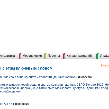
Аналитика
Мероприятия
Проекты
Каталог компаний
Управ
Новос
ы с этим ключевым словом
нила свою линейку систем хранения данных новинкой
(Новости)
ет о выпуске новой модели систем хранения данных DEPO Storage 3016. Но
х массивов информации, а также высокую скорость доступа к данным и пред
деонаблюдения.
ов АП КИТ
(Новости)