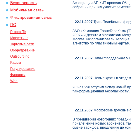
Безопасность
Ассоциация АП КИТ провела Общее
собрании принял участие замести
Мобильная связь
Фиксированная связь
22.11.2007
ТрансТелеКом на фор
ПО
ЗАО «Компания ТрансТелеКом» (Т
Рынок ПК
2007» и Десятом Московском Межд
Маркетинг
Москве. Их организовали Ассоциа
агентство по пластиковым картам
Торговые сети
Оборудование
Outsourcing
22.11.2007
DataArt поддержал V 
Кадры
Регулирование
Финансы
22.11.2007
Новые курсы в Академии
Web
20 ноября вступил в силу новый 
"Информационная безопасность".
22.11.2007
Московские домовые с
В преддверии новогодних праздни
привлечение новых абонентов, та
смене тарифов, продлению до конц