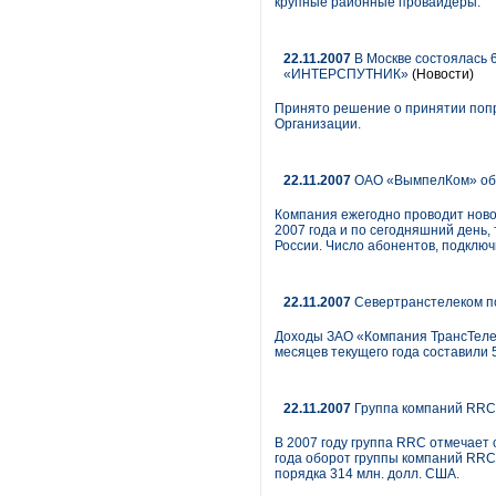
крупные районные провайдеры.
22.11.2007
В Москве состоялась 
«ИНТЕРСПУТНИК»
(Новости)
Принято решение о принятии попр
Организации.
22.11.2007
ОАО «ВымпелКом» объя
Компания ежегодно проводит новог
2007 года и по сегодняшний день,
России. Число абонентов, подключ
22.11.2007
Севертранстелеком по
Доходы ЗАО «Компания ТрансТелеК
месяцев текущего года составили 
22.11.2007
Группа компаний RRC 
В 2007 году группа RRC отмечает
года оборот группы компаний RRC 
порядка 314 млн. долл. США.