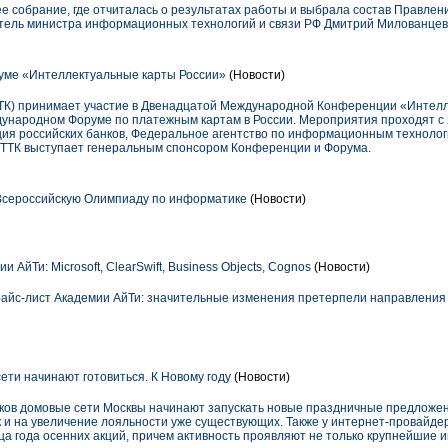
 собрание, где отчиталась о результатах работы и выбрала состав Правлени
тель министра информационных технологий и связи РФ Дмитрий Милованцев
уме «Интеллектуальные карты России»
(Новости)
ТК) принимает участие в Двенадцатой Международной Конференции «Интелл
ународном Форуме по платежным картам в России. Мероприятия проходят с 2
ция российских банков, Федеральное агентство по информационным техноло
. ТТК выступает генеральным спонсором Конференции и Форума.
Всероссийскую Олимпиаду по информатике
(Новости)
 АйТи: Microsoft, ClearSwift, Business Objects, Cognos
(Новости)
прайс-лист Академии АйТи: значительные изменения претерпели направления
ети начинают готовиться. К Новому году
(Новости)
ков домовые сети Москвы начинают запускать новые праздничные предложен
к и на увеличение лояльности уже существующих. Также у интернет-провайде
а года осенних акций, причем активность проявляют не только крупнейшие и