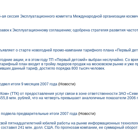
6-ая сессия Эксплуатационного комитета Международной организации космич
авок к Эксплуатационному соглашению; одобрена стратегия развития часто
вляет о старте новогодней промо-кампании тарифного плана «Первый дет
одние акции, и в этом году ТП «Первый детский» выбран неслучайно. Со врем
 тарифный план входит в тройку лидеров продаж на московском рынке и уже п
ивших данный тариф, достигло порядка 800 тысяч человек.
двел итоги 9 месяцев 2007 года
(Новости)
ом» (ТТК) от предоставления услуг связи в зоне ответственности ЗАО «Сев
555,8 млн. рублей, что на четверть превышает аналогичные показатели 2006 г
подвела предварительные итоги 2007 года
(Новости)
 свой пятнадцатилетний юбилей работы на рынке информационных технологи
составил 241 млн. долл. США. По прогнозам компании, ее суммарный оборот 