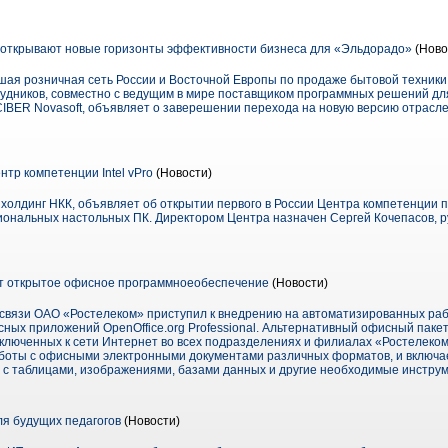
 открывают новые горизонты эффективности бизнеса для «Эльдорадо»
(Ново
ая розничная сеть России и Восточной Европы по продаже бытовой техники 
удников, совместно с ведущим в мире поставщиком программных решений для
IBER Novasoft, объявляет о заверешении перехода на новую версию отраслев
тр компетенции Intel vPro
(Новости)
 холдинг НКК, объявляет об открытии первого в России Центра компетенции
ссиональных настольных ПК. Директором Центра назначен Сергей Кочепасов, 
ет открытое офисное программноеобеспечение
(Новости)
связи ОАО «Ростелеком» приступил к внедрению на автоматизированных раб
сных приложений OpenOffice.org Professional. Альтернативный офисный паке
дключенных к сети Интернет во всех подразделениях и филиалах «Ростелеко
боты с офисными электронными документами различных форматов, и включа
 с таблицами, изображениями, базами данных и другие необходимые инстру
я будущих педагогов
(Новости)