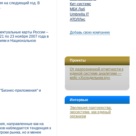
я на следующий год. В
Кит-системс
.
МБК Лаб
Umbrella IT
АТОЛЛис
ектуальные карты России –
Добавь свою компанию
1 по 23 ноября 2007 года в
гиям и Национальное
Проекты
От разрозненной отчетности к
единой системе аналитики —
кейс «Холодильник.ру»
 "Бизнес-приложения" и
Интервью
Эволюция партнерства:
экосистема, как единый
организм
ия, направленные как на
ров наблюдается тенденция к
гроки рынка, но и менее