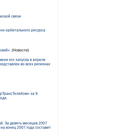
еской связи
тно-орбитального ресурса
ский».
(Новости)
ени его запуска в апреле
редставлен во всех регионах
ерТрансТелеКом» за 9
ода.
й. За девять месяцев 2007
на конец 2007 года составит