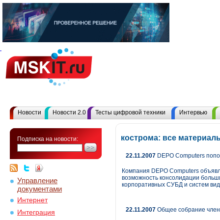
Новости
Новости 2.0
Тесты цифровой техники
Интервью
кострома: все материал
Подписка на новости:
22.11.2007
DEPO Computers попол
Компания DEPO Computers объявля
возможность консолидации больши
Управление
корпоративных СУБД и систем ви
документами
Интернет
22.11.2007
Общее собрание член
Интеграция