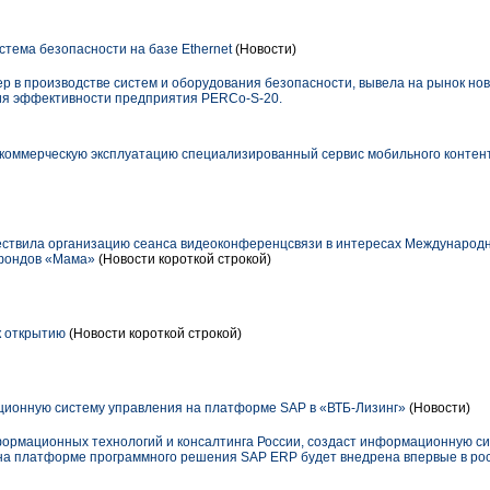
тема безопасности на базе Ethernet
(Новости)
р в производстве систем и оборудования безопасности, вывела на рынок нов
ия эффективности предприятия PERCo-S-20.
в коммерческую эксплуатацию специализированный сервис мобильного контен
ствила организацию сеанса видеоконференцсвязи в интересах Международ
 фондов «Мама»
(Новости короткой строкой)
к открытию
(Новости короткой строкой)
ионную систему управления на платформе SAP в «ВТБ-Лизинг»
(Новости)
формационных технологий и консалтинга России, создаст информационную си
на платформе программного решения SAP ERP будет внедрена впервые в рос