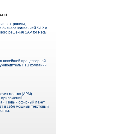
сти)
и электроники,
 бизнеса компанией SAP, а
ого решения SAP for Retail
 по новейшей процессорной
руководитель НТЦ компании
очих местах (АРМ)
т приложений
ма». Новый офисный пакет
ет в себя мощный текстовый
менты.