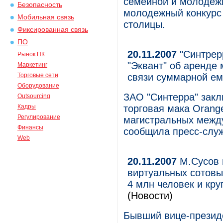
семейной и молодежн
Безопасность
молодежный конкурс
Мобильная связь
столицы.
Фиксированная связь
ПО
20.11.2007
"Синтрер
Рынок ПК
"Эквант" об аренде
Маркетинг
Торговые сети
связи суммарной ем
Оборудование
ЗАО "Синтерра" закл
Outsourcing
Кадры
торговая мака Orange
Регулирование
магистральных между
Финансы
сообщила пресс-служ
Web
20.11.2007
М.Сусов п
виртуальных сотовы
4 млн человек и кр
(Новости)
Бывший вице-презид