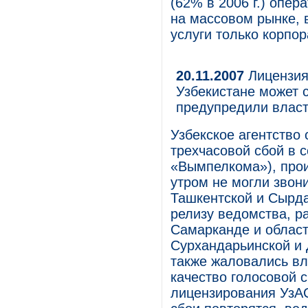
(62% в 2006 г.) опер
на массовом рынке, 
услуги только корпо
20.11.2007
Лицензия 
Узбекистане может 
предупредили власт
Узбекское агентство 
трехчасовой сбой в с
«Вымпелкома»), прои
утром не могли звон
Ташкентской и Сырда
релизу ведомства, р
Самарканде и област
Сурхандарьинской и 
также жаловались вл
качество голосовой 
лицензирования УзАС