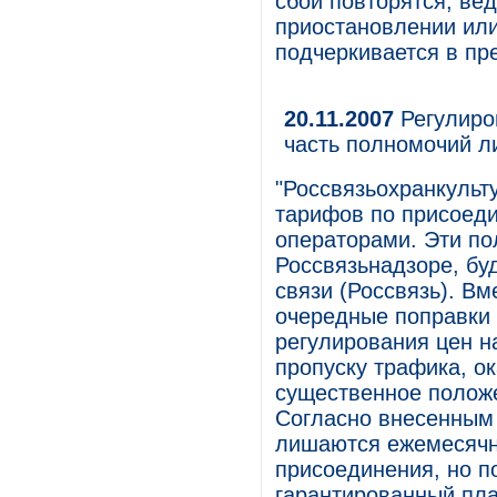
сбои повторятся, ве
приостановлении или
подчеркивается в пр
20.11.2007
Регулиро
часть полномочий л
"Россвязьохранкульту
тарифов по присоед
операторами. Эти по
Россвязьнадзоре, бу
связи (Россвязь). В
очередные поправки 
регулирования цен н
пропуску трафика, 
существенное положе
Согласно внесенным
лишаются ежемесячн
присоединения, но п
гарантированный пла