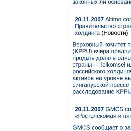
законных ли основан
20.11.2007
Altimo со
Правительство стра
холдинга
(Новости)
Верховный комитет п
(KPPU) вчера предпи
продать долю в одно
страны -- Telkomsel 
российского холдинга
активов на уровне в
сингапурской прессе 
расследование KPPU
20.11.2007
GMCS cоз
«Ростелекома» и пя
GMCS cообщает о зав