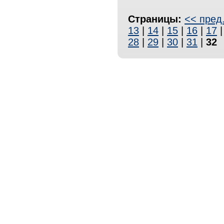
Страницы:
<< пред
13
|
14
|
15
|
16
|
17
28
|
29
|
30
|
31
|
32