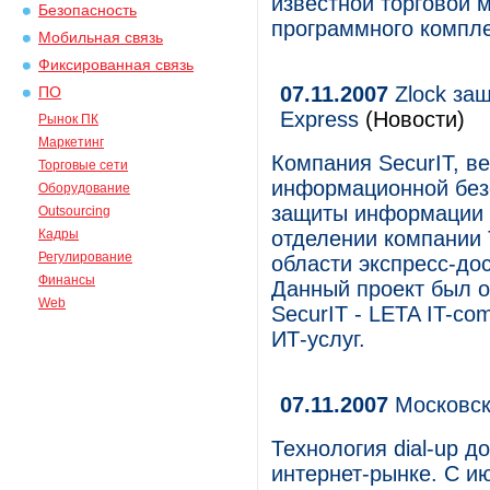
известной торговой 
Безопасность
программного компле
Мобильная связь
Фиксированная связь
07.11.2007
Zlock за
ПО
Express
(Новости)
Рынок ПК
Маркетинг
Компания SecurIT, в
Торговые сети
информационной без
Оборудование
защиты информации о
Outsourcing
Кадры
отделении компании 
Регулирование
области экспресс-дос
Финансы
Данный проект был 
Web
SecurIT - LETA IT-c
ИТ-услуг.
07.11.2007
Московски
Технология dial-up 
интернет-рынке. C ию