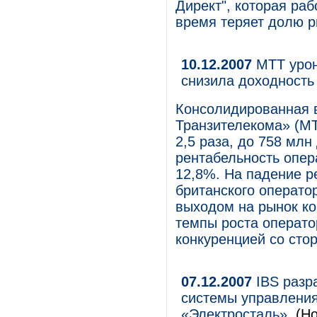
Директ", которая ра
время теряет долю р
10.12.2007
МТТ урон
снизила доходность
Консолидированная 
Транзителекома» (МТ
2,5 раза, до 758 мл
рентабельность опер
12,8%. На падение р
британского операто
выходом на рынок ко
темпы роста оператор
конкуренцией со сто
07.12.2007
IBS разр
системы управления
«Электросталь».
(Н