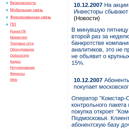
Безопасность
10.12.2007
На акции
Мобильная связь
Инвесторы сбывают
Фиксированная связь
(Новости)
ПО
В минувшую пятницу 
Рынок ПК
второй раз за неделю
Маркетинг
банкротстве компани
Торговые сети
аналитиков, это не 
Оборудование
не объявит о крупных
Outsourcing
Кадры
15%.
Регулирование
Финансы
10.12.2007
Абоненты 
Web
покупает московско
Оператор "Комстар-О
контрольного пакета 
покупка откроет "Ко
Подмосковья. Клиент
абонентскую базу доч