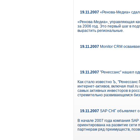
19.11.2007
«Ренова-Медиа» сдала
«Ренова-Медиа», управляющая ка
за 2006 год. Это первый шаг в по
вырастить региональные.
19.11.2007
Monitor CRM осваивае
19.11.2007
"Ренессанс" нашел одн
Как стало известно Ъ, "Ренессанс
интернет-активов, включая mail.ru 
самых активных инвесторов в росс
стремительно развивающемся бизн
19.11.2007
SAP СНГ объявляет о 
В начале 2007 года компания SAP
ориентирована на развитие сети
партнерам ряд преимуществ, позв