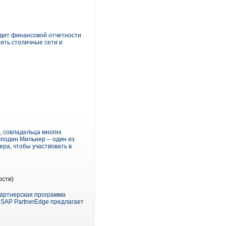
дит финансовой отчетности
нить столичные сети и
, совладельца многих
осподин Мильнер -- один из
ера, чтобы участвовать в
ости)
партнерская программа
SAP PartnerEdge предлагает