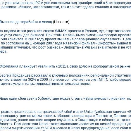
, с успехом провели IPO и уже совершили ряд приобретений в быстрорастущ
азвивать бизнес, как органически, так и за счет сделок слияния и поглощени
Выросла до терабайта в месяц
(Новости)
подвел итоги развития своего WiMAX-проекта в Рязани, где, стартовав осен
с услуг связи для бизнеса. При этом, Рязань была пилотным городом проект
 500 клиентов. В 2007 году проект вышел на операционную окупаемость. Сам
 по состоянию на 1 ноября 2007 года Рязанский филиал «Энфорты» вышел п
омпании отмечают, что рост бизнеса «Энфорта» в Рязани значителен и не ус
ера.
/Компания планирует увеличить к 2011 г. свою долю на корпоративном рынке
ергей Приданцев рассказал о ключевых положениях региональной стратегии 
ю часть выручки (62% в 2006 г.) оператор получает за счет МГТС, работающей
тавлять услуги только корпоративным пользователям.
/Еще один сбой сети в Узбекистане может стоить «Вымпелкому» лицензии, п
 резко отреагировало на трехчасовой сбой в сети Unitel (узбекская «дочка» 
еполадок утром не могли звонить абоненты оператора в Ташкенте, Ташкентс
ведомства, ранее похожие аварии случались в Самарканде и области, а также
ластях. Пользователи Unitel также жаловались властям на низкий процент до
просам лицензирования УзАСИ выслала в Unitel предупреждение: если сбои 