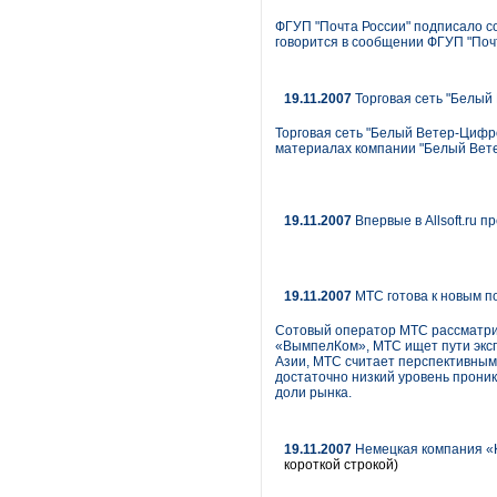
ФГУП "Почта России" подписало с
говорится в сообщении ФГУП "Почт
19.11.2007
Торговая сеть "Белый
Торговая сеть "Белый Ветер-Цифро
материалах компании "Белый Вет
19.11.2007
Впервые в Allsoft.ru п
19.11.2007
МТС готова к новым п
Сотовый оператор МТС рассматрива
«ВымпелКом», МТС ищет пути эксп
Азии, МТС считает перспективным
достаточно низкий уровень проник
доли рынка.
19.11.2007
Немецкая компания «K
короткой строкой)