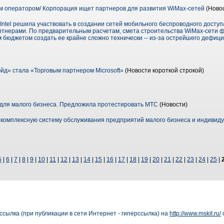
ким оператором/ Корпорация ищет партнеров для развития WiMax-сетей
(Ново
 Intel решила участвовать в создании сетей мобильного беспроводного доступ
ртнерами. По предварительным расчетам, смета строительства WiMax-сети 
м бюджетом создать ее крайне сложно технически -- из-за острейшего дефиц
д» стала «Торговым партнером Microsoft»
(Новости короткой строкой)
для малого бизнеса. Предложила протестировать МТС
(Новости)
 комплексную систему обслуживания предприятий малого бизнеса и индивид
5
|
6
|
7
|
8
|
9
|
10
|
11
|
12
|
13
|
14
|
15
|
16
|
17
|
18
|
19
|
20
|
21
|
22
|
23
|
24
|
25
|
сылка (при публикации в сети Интернет - гиперссылка) на
http://www.mskit.ru/