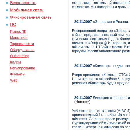
Безопасность
стали самостоятельной компанией
сегментах. Мы намерены и дальше р
Мобильная связь
Фиксированная связь
20.11.2007
«Энфорта» в Рязани. 
ПО
Беспроводной оператор «Энфорта» 
Рынок ПК
сейчас предлагает полный комплек
Маркетинг
компания подключила здесь более
является «Энфорт@ Интернет», и
Торговые сети
объем свыше 1 ТБайт в месяц. В к
Оборудование
городам России аналогичного разм
Outsourcing
Кадры
20.11.2007
«Комстар» не для всех
Регулирование
Финансы
Вчера президент «Комстар-ОТС» С
Несмотря на то что сейчас большу
Web
регионах «Комстар» будет предос
20.11.2007
Лицензия в опасности
(Новости)
Узбекское агентство связи (УзАСИ)
произошедший 14 ноября. Из-за н
областях. Согласно пресс-релизу 
Сурхандарьинской и Джизакской об
связи. Экспертная комиссия по во