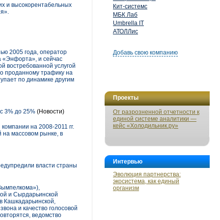
их и высокорентабельных
Кит-системс
я».
МБК Лаб
Umbrella IT
АТОЛЛис
ью 2005 года, оператор
Добавь свою компанию
а «Энфорта», и сейчас
ой востребованной услугой
о проданному трафику на
тупает по динамике другим
Проекты
 с 3% до 25%
(Новости)
От разрозненной отчетности к
единой системе аналитики —
кейс «Холодильник.ру»
компании на 2008-2011 гг.
 на массовом рынке, в
Интервью
редупредили власти страны
Эволюция партнерства:
экосистема, как единый
«Вымпелкома»),
организм
кой и Сырдарьинской
 в Кашкадарьинской,
звона и качество голосовой
повторятся, ведомство