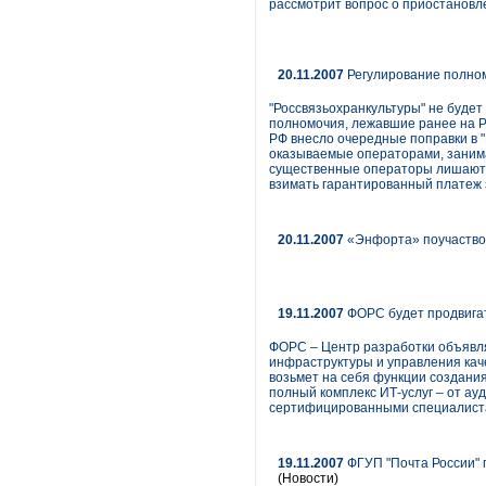
рассмотрит вопрос о приостановл
20.11.2007
Регулирование полном
"Россвязьохранкультуры" не буде
полномочия, лежавшие ранее на Ро
РФ внесло очередные поправки в "
оказываемые операторами, заним
существенные операторы лишаютс
взимать гарантированный платеж 
20.11.2007
«Энфорта» поучаство
19.11.2007
ФОРС будет продвигать
ФОРС – Центр разработки объявля
инфраструктуры и управления каче
возьмет на себя функции создани
полный комплекс ИТ-услуг – от ау
сертифицированными специалист
19.11.2007
ФГУП "Почта России" 
(Новости)