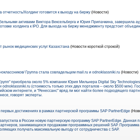
 отчетность/Холдинг готовится к выходу на биржу
(Новости)
бельными активами Виктора Вексельберга и Юрия Припачкина, завершила ау
дготовке холдинга к IPO. Для выхода на биржу менеджменту предстоит объеди
т рынок медицинских услуг Казахстана
(Новости короткой строкой)
оклассников/ Группа стала совладельцем mail.ru и odnoklassniki.ru
(Новости)
 Групп" приобрела около 5% компании Юрия Мильнера Digital Sky Technologies
и odnoklassniki.ru (стоимость только этих двух порталов -- около $500 млн). Г
ийском интернете, и "Ренессанс" вряд ли мог найти более подходящего партн
есе, говорят эксперты.
первых достижениях в рамках партнерской программы SAP PartnerEdge
(Нов
 запустила в России новую партнерскую программу SAP PartnerEdge. Данная 
 партнеров, занимающихся продажами программных решений SAP. Программа 
оляющих получать максимальную выгоду от сотрудничества с SAP.