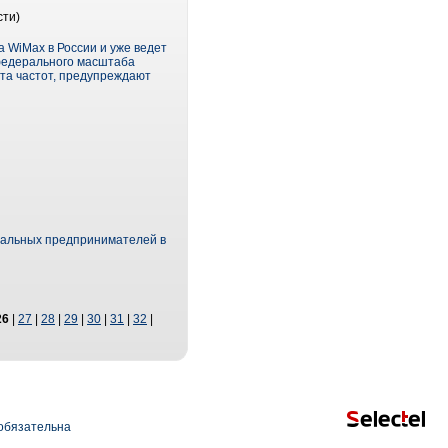
сти)
а WiMax в России и уже ведет
федерального масштаба
ита частот, предупреждают
уальных предпринимателей в
26
|
27
|
28
|
29
|
30
|
31
|
32
|
обязательна