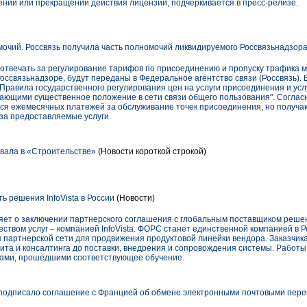
ении или прекращении действия лицензии, подчеркивается в пресс-релизе.
очий. Россвязь получила часть полномочий ликвидируемого Россвязьнадзор
т отвечать за регулирование тарифов по присоединению и пропуску трафика 
ссвязьнадзоре, будут переданы в Федеральное агентство связи (Россвязь). 
Правила государственного регулирования цен на услуги присоединения и усл
ающими существенное положение в сети связи общего пользования". Соглас
я ежемесячных платежей за обслуживание точек присоединения, но получа
за предоставляемые услуги.
вала в «Строительстве»
(Новости короткой строкой)
 решения InfoVista в России
(Новости)
ет о заключении партнерского соглашения с глобальным поставщиком реше
ством услуг – компанией InfoVista. ФОРС станет единственной компанией в Р
я партнерской сети для продвижения продуктовой линейки вендора. Заказчик
дита и консалтинга до поставки, внедрения и сопровождения системы. Работ
ами, прошедшими соответствующее обучение.
подписало соглашение с Францией об обмене электронными почтовыми пер