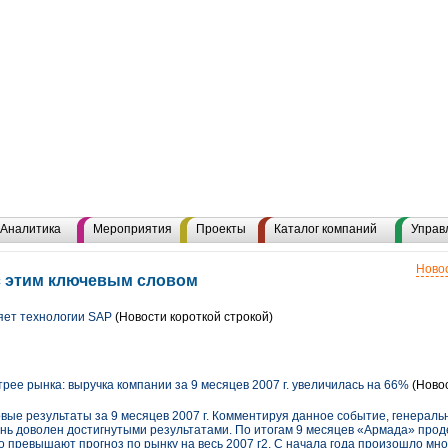
Аналитика
Мероприятия
Проекты
Каталог компаний
Управ
Новос
с этим ключевым словом
яет технологии SAP
(Новости короткой строкой)
ее рынка: выручка компании за 9 месяцев 2007 г. увеличилась на 66%
(Ново
ые результаты за 9 месяцев 2007 г. Комментируя данное событие, генераль
ень доволен достигнутыми результатами. По итогам 9 месяцев «Армада» про
 превышают прогноз по рынку на весь 2007 г2. С начала года произошло мно