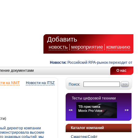
Добавить
новость
мероприятие
компанию
Новости:
Российский RPA-рынок переходит от автом
ление документами
О нас
ти на NNIT
Новости на ITSZ
Поиск:
Тесты цифровой техники
сти)
Каталог компаний
ный директор компании
демонстрировала высокие
го знаковых событий: мы
СмартексСофт