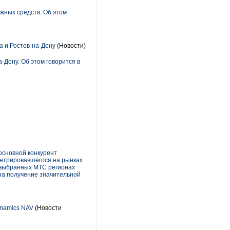
жных средств. Об этом
а и Ростов-на-Дону
(Новости)
-Дону. Об этом говорится в
основной конкурент
ентрировавшегося на рынках
 выбранных МТС регионах
 на получение значительной
ynamics NAV
(Новости