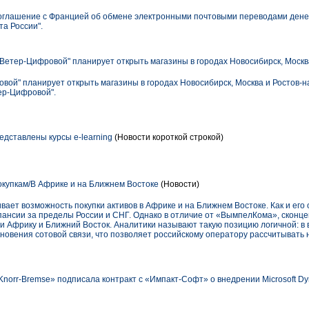
оглашение с Францией об обмене электронными почтовыми переводами дене
а России".
 Ветер-Цифровой" планирует открыть магазины в городах Новосибирск, Москв
вой" планирует открыть магазины в городах Новосибирск, Москва и Ростов-на
ер-Цифровой".
редставлены курсы е-learning
(Новости короткой строкой)
окупкам/В Африке и на Ближнем Востоке
(Новости)
ет возможность покупки активов в Африке и на Ближнем Востоке. Как и его 
ансии за пределы России и СНГ. Однако в отличие от «ВымпелКома», сконц
и Африку и Ближний Восток. Аналитики называют такую позицию логичной: в
новения сотовой связи, что позволяет российскому оператору рассчитывать
norr-Bremse» подписала контракт с «Импакт-Софт» о внедрении Microsoft D