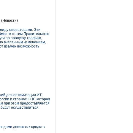
а
(Новости)
между операторами. Эти
Вместе с этим Правительство
уги по пропуску трафика,
но внесенным изменениям,
ют взамен возможность
ний для оптимизации ИТ-
оссии и странах СНГ, которая
ам при этом предоставляется
ы будут осуществляться
еводами денежных средств