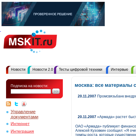
Новости
Новости 2.0
Тесты цифровой техники
Интервью
москва: все материалы 
Подписка на новости:
20.11.2007
Промсвязьбанк внедр
Управление
документами
20.11.2007
«Армада» растет быстр
Интернет
ОАО «Армада» публикует финансов
Алексей Кузовкин сообщил: «Я оч
Интеграция
темпы роста, которые существенно