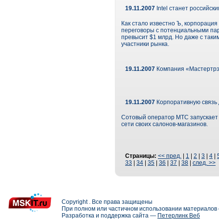
19.11.2007
Intel станет российс
Как стало известно Ъ, корпорация
переговоры с потенциальными па
превысит $1 млрд. Но даже с таки
участники рынка.
19.11.2007
Компания «Мастертрэй
19.11.2007
Корпоративную связь 
Сотовый оператор МТС запускает
сети своих салонов-магазинов.
Страницы:
<< пред.
|
1
|
2
|
3
|
4
|
33
|
34
|
35
|
36
|
37
|
38
|
след. >>
Copyright . Все права защищены
При полном или частичном использовании материалов с
Разработка и поддержка сайта —
Петерлинк Веб