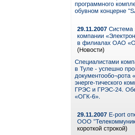
программного компл
обувном концерне "
29.11.2007
Система 
компании «Электро
в филиалах ОАО «О
(Новости)
Специалистами комп
в Туле - успешно пр
документообо¬рота 
энерге-тического ком
ГРЭС и ГРЭС-24. Об
«ОГК-6».
29.11.2007
Е-port от
ООО "Телекоммуник
короткой строкой)