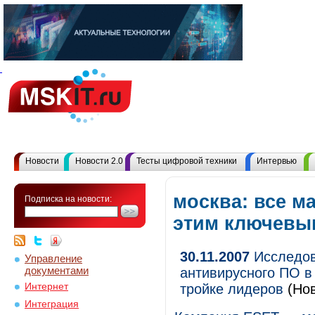
Новости
Новости 2.0
Тесты цифровой техники
Интервью
москва: все м
Подписка на новости:
этим ключевы
30.11.2007
Исследов
Управление
документами
антивирусного ПО в
Интернет
тройке лидеров
(Нов
Интеграция