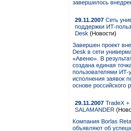
завершилось внедрен
29.11.2007
Сеть уни
поддержки ИТ-польз
Desk
(Новости)
Завершен проект вн
Desk в сети универм
«Авеню». В результа
создана единая точк
пользователями ИТ-ус
исполнения заявок п
основе российского 
29.11.2007
TradeX +
SALAMANDER
(Ново
Компания Borlas Ret
объявляют об успеш