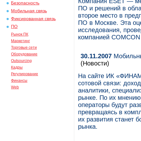
Компания ESET — ме
Безопасность
ПО и решений в обла
Мобильная связь
второе место в пред
Фиксированная связь
ПО в Москве. Эта оц
ПО
исследования, прове
Рынок ПК
компанией COMCON в
Маркетинг
Торговые сети
Оборудование
30.11.2007
Мобильны
Outsourcing
(Новости)
Кадры
Регулирование
На сайте ИК «ФИНАМ
Финансы
сотовой связи: доход
Web
аналитики, специал
рынке. По их мнению
операторы будут раз
превращаясь в комп
их развития станет б
рынка.