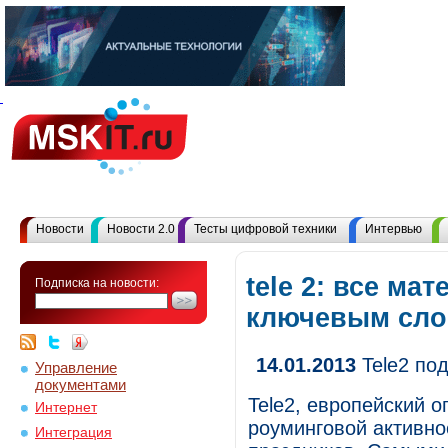
Новости
Новости 2.0
Тесты цифровой техники
Интервью
tele 2: все ма
Подписка на новости:
ключевым сл
14.01.2013
Tele2 по
Управление
документами
Tele2, европейский о
Интернет
роуминговой активно
Интеграция