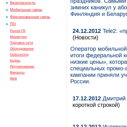
праздников. Самыми
Безопасность
зимних каникул у аб
Мобильная связь
Финляндия и Беларус
Фиксированная связь
ПО
24.12.2012
Tele2: «
Рынок ПК
(Новости)
Маркетинг
Торговые сети
Оператор мобильной
Оборудование
итоги федеральной к
Outsourcing
Кадры
низкие цены», котора
Регулирование
специальных промо-а
Финансы
кампании приняли у
Web
России.
17.12.2012
Дмитрий 
короткой строкой)
13.12.2012
Интерком