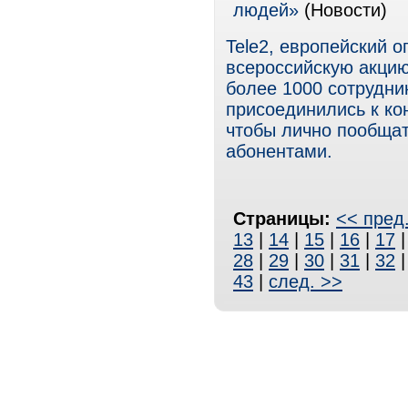
людей»
(Новости)
Tele2, европейский 
всероссийскую акцию
более 1000 сотрудни
присоединились к кон
чтобы лично пообща
абонентами.
Страницы:
<< пред
13
|
14
|
15
|
16
|
17
28
|
29
|
30
|
31
|
32
43
|
след. >>