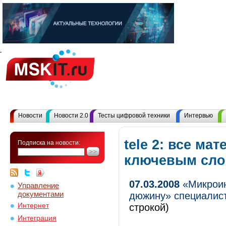
Новости
Новости 2.0
Тесты цифровой техники
Интервью
tele 2: все ма
Подписка на новости:
ключевым сл
07.03.2008
«Микроин
Управление
документами
дюжину» специалис
Интернет
строкой)
Интеграция