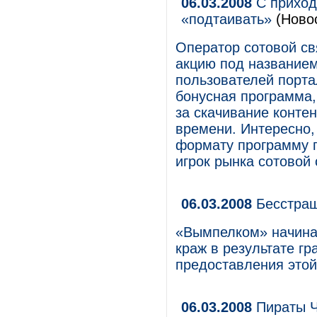
06.03.2008
С приход
«подтаивать»
(Ново
Оператор сотовой св
акцию под название
пользователей порт
бонусная программа
за скачивание конте
времени. Интересно,
формату программу 
игрок рынка сотово
06.03.2008
Бесстра
«Вымпелком» начина
краж в результате г
предоставления этой 
06.03.2008
Пираты Ч