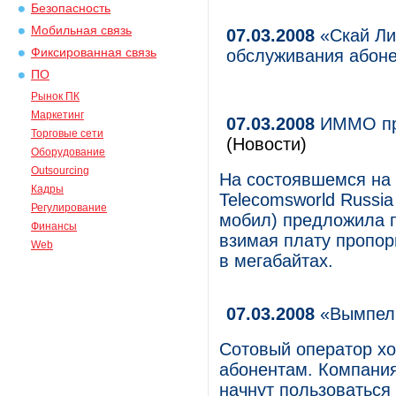
Безопасность
Мобильная связь
07.03.2008
«Скай Ли
Фиксированная связь
обслуживания абон
ПО
Рынок ПК
Маркетинг
07.03.2008
ИММО пре
Торговые сети
(Новости)
Оборудование
Outsourcing
На состоявшемся на
Кадры
Telecomsworld Russi
Регулирование
мобил) предложила п
Финансы
взимая плату пропо
Web
в мегабайтах.
07.03.2008
«Вымпелк
Сотовый оператор хо
абонентам. Компания
начнут пользоваться