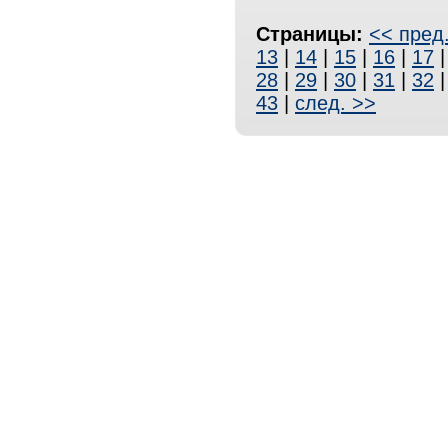
Страницы:
<< пред
13
|
14
|
15
|
16
|
17
28
|
29
|
30
|
31
|
32
43
|
след. >>