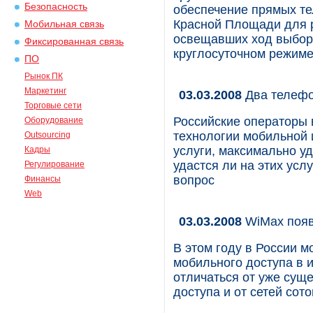
Безопасность
обеспечение прямых те
Красной Площади для 
Мобильная связь
освещавших ход выбор
Фиксированная связь
круглосуточном режиме
ПО
Рынок ПК
Маркетинг
03.03.2008
Два телефо
Торговые сети
Российские операторы 
Оборудование
технологии мобильной 
Outsourcing
услуги, максимально у
Кадры
удастся ли на этих усл
Регулирование
вопрос
Финансы
Web
03.03.2008
WiMax появ
В этом году в России м
мобильного доступа в и
отличаться от уже сущ
доступа и от сетей сот