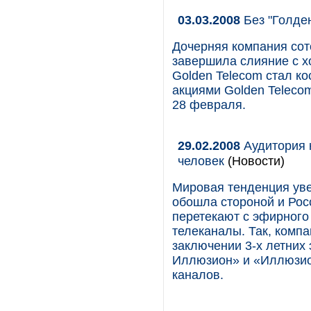
03.03.2008
Без "Голде
Дочерняя компания сото
завершила слияние с х
Golden Telecom стал ко
акциями Golden Teleco
28 февраля.
29.02.2008
Аудитория к
человек
(Новости)
Мировая тенденция уве
обошла стороной и Ро
перетекают с эфирног
телеканалы. Так, комп
заключении 3-х летних
Иллюзион» и «Иллюзио
каналов.