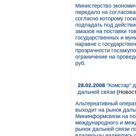
Министерство экономич
передало на согласова
согласно которому гос
подпадать под действ
заказов на поставки то
государственных и мун
наравне с государствен
прозрачности госзакупо
ограничение на провед
руб.
28.02.2008
"Комстар" д
дальней связи
(Новост
Альтернативный опера
выходит на рынок даль
Мининформсвязи на пол
международного и межд
рынок дальней связи п
владельцы надеялись п