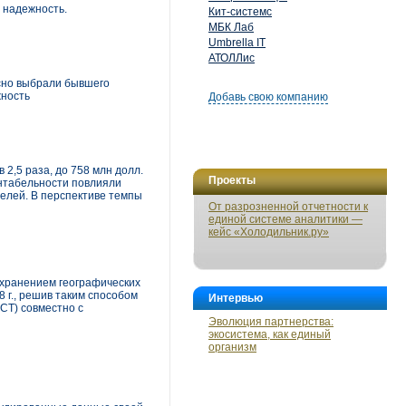
 надежность.
Кит-системс
МБК Лаб
Umbrella IT
АТОЛЛис
асно выбрали бывшего
жность
Добавь свою компанию
2,5 раза, до 758 млн долл.
Проекты
ентабельности повлияли
елей. В перспективе темпы
От разрозненной отчетности к
единой системе аналитики —
кейс «Холодильник.ру»
охранением географических
 г., решив таким способом
Интервью
СТ) совместно с
Эволюция партнерства:
экосистема, как единый
организм