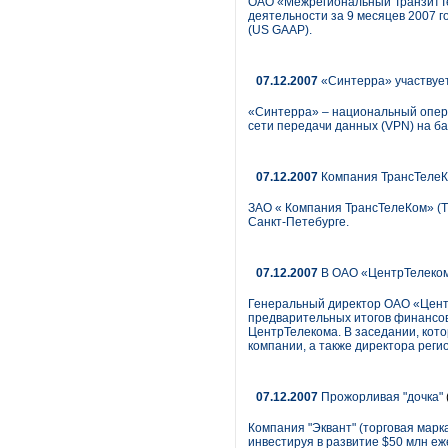
ОАО «Межрегиональный ТранзитТе
деятельности за 9 месяцев 2007 
(US GAAP).
07.12.2007
«Синтерра» участвует
«Синтерра» – национальный опера
сети передачи данных (VPN) на б
07.12.2007
Компания ТрансТелеК
ЗАО « Компания ТрансТелеКом» (Т
Санкт-Петебурге.
07.12.2007
В ОАО «ЦентрТелеком
Генеральный директор ОАО «Цент
предварительных итогов финансов
ЦентрТелекома. В заседании, кот
компании, а также директора рег
07.12.2007
Прожорливая "дочка"
Компания "Эквант" (торговая марк
инвестируя в развитие $50 млн еж