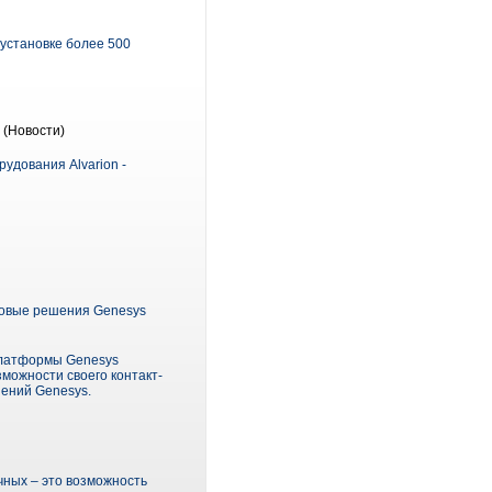
установке более 500
(Новости)
удования Alvarion -
едовые решения Genesys
 платформы Genesys
зможности своего контакт-
шений Genesys.
чных – это возможность