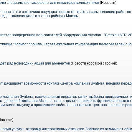
кве специальные таксофоны для инвалидов-колясочников
(Новости)
онная сеть» заключило государственные контракты на выполнение работ по 
лидов-колясочников в разных районах Москвы.
шестая конференции пользователей оборудования Alvarion - "BreezeUSER VI"
гостинице "Космос" прошла шестая ежегодная конференция пользователей обор
ет ряд новогодних акций для абонентов
(Новости короткой строкой)
ent расширяет возможности контакт-центра компании Synterra, внедряя пер
что компания Synterra, национальный оператор связи, выбрала программные
Inc., дочерней компании Alcatel-Lucent, с целью расширить функциональные во
ым клиентам услуги организации собственных контакт-центров на основе ре
Новости)
новую услугу – отправку интерактивных открыток. Главное их отличие от обы