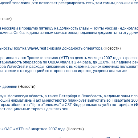
ьцевой топологии, что позволяет резервировать сеть, тем самым, повышая ее
вости)
и Россвязи в прошлую пятницу на должность главы «Почты России» единогл
ьмина. Он был единственным соискателем, подавшим документы на эту дол
ность/Покупка WaveCrest снизила доходность оператора
(Новости)
гионального Транзителекома» (МТТ) за девять месяцев 2007 года выросла в 
табельность оператора по OIBDA упала в 2,44 раза, до 12,8%. На падение р
ора WaveCrest и расходы, связанные с выходом на рынок конечных пользоват
я в связи с конкуренцией со стороны новых игроков, уверены аналитики.
и деревни
(Новости)
 и Московскую область, а также Петербург и Ленобласть, в единые зоны с с
ующий нормативный акт министерство планирует выпустить во II квартале 2008
торых абонентов "ЦентрТелекома" и СЗТ. Федеральная служба по тарифам (Ф
ет специальные тарифы для этих зон.
ы ОАО «МТТ» в 3 квартале 2007 года
(Новости)