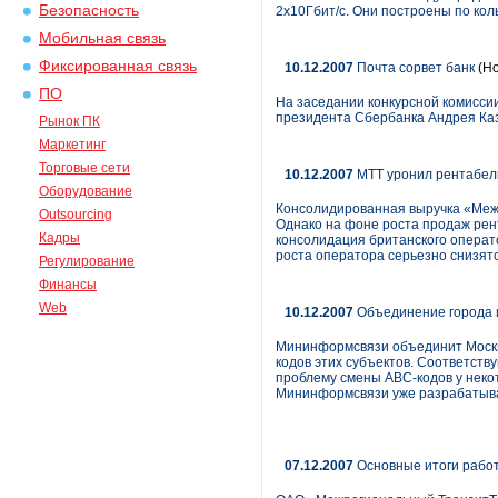
Безопасность
2х10Гбит/с. Они построены по кол
Мобильная связь
Фиксированная связь
10.12.2007
Почта сорвет банк
(Но
ПО
На заседании конкурсной комисси
президента Сбербанка Андрея Каз
Рынок ПК
Маркетинг
Торговые сети
10.12.2007
МТТ уронил рентабель
Оборудование
Консолидированная выручка «Межре
Outsourcing
Однако на фоне роста продаж рен
Кадры
консолидация британского операт
роста оператора серьезно снизятс
Регулирование
Финансы
Web
10.12.2007
Объединение города 
Мининформсвязи объединит Москву
кодов этих субъектов. Соответств
проблему смены ABC-кодов у неко
Мининформсвязи уже разрабатыва
07.12.2007
Основные итоги работ