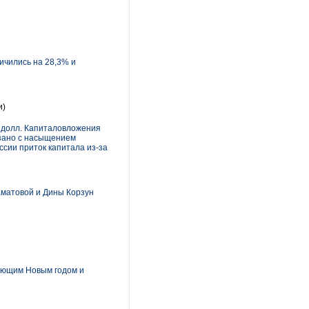
ичились на 28,3% и
и)
д долл. Капиталовложения
язано с насыщением
сии приток капитала из-за
матовой и Дины Корзун
пающим Новым годом и