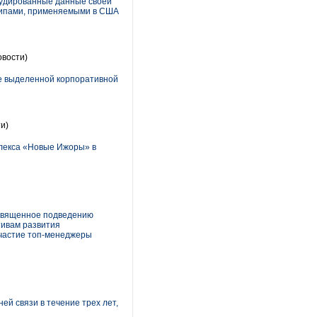
аудированные данные своей
нципами, применяемыми в США
вости)
ие выделенной корпоративной
и)
плекса «Новые Ижоры» в
освященное подведению
тивам развития
участие топ-менеджеры
ей связи в течение трех лет,