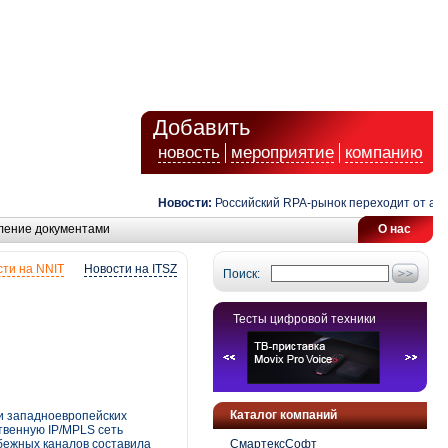
Добавить
новость
мероприятие
компанию
Новости:
Российский RPA-рынок переходит от автомат
ление документами
О нас
ти на NNIT
Новости на ITSZ
Поиск:
Тесты цифровой техники
Каталог компаний
и западноевропейских
твенную IP/MPLS сеть
бежных каналов составила
СмартексСофт