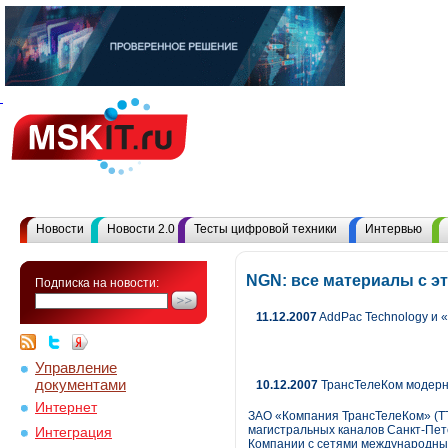
Новости
Новости 2.0
Тесты цифровой техники
Интервью
NGN: все материалы с 
Подписка на новости:
11.12.2007
AddPac Technology и 
Управление
документами
10.12.2007
ТрансТелеКом модерни
Интернет
ЗАО «Компания ТрансТелеКом» (Т
магистральных каналов Санкт-Пет
Интеграция
Компании с сетями международных