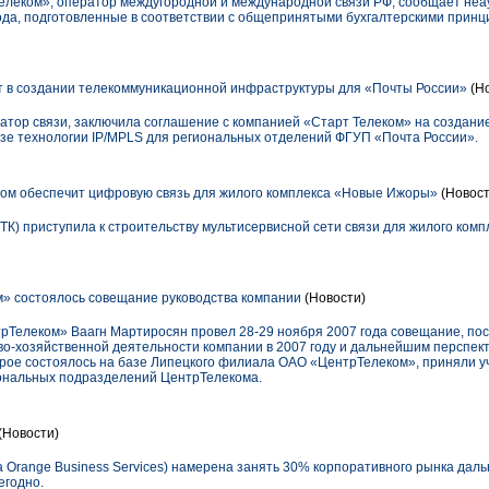
леком», оператор междугородной и международной связи РФ, сообщает не
года, подготовленные в соответствии с общепринятыми бухгалтерскими при
 в создании телекоммуникационной инфраструктуры для «Почты России»
(Но
тор связи, заключила соглашение с компанией «Старт Телеком» на создан
азе технологии IP/MPLS для региональных отделений ФГУП «Почта России».
ом обеспечит цифровую связь для жилого комплекса «Новые Ижоры»
(Новост
ТК) приступила к строительству мультисервисной сети связи для жилого ком
» состоялось совещание руководства компании
(Новости)
рТелеком» Ваагн Мартиросян провел 28-29 ноября 2007 года совещание, п
о-хозяйственной деятельности компании в 2007 году и дальнейшим перспек
орое состоялось на базе Липецкого филиала ОАО «ЦентрТелеком», приняли 
иональных подразделений ЦентрТелекома.
(Новости)
а Orange Business Services) намерена занять 30% корпоративного рынка дальн
егодно.