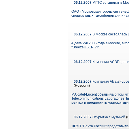
06.12.2007
МГТС установит в Мос
ОАО «Московская городская телеф
специальных таксофонов для инва
06.12.2007
В Москве состоялась 
4 декабря 2006 года в Москве, в 
"BreezeUSER VI".
06.12.2007
Компания АСВТ провед
06.12.2007
Компания Alcatel-Luc
(Новости)
МAlcatel-Lucent объявила о том, 
Telecommunications Laboratories, 
центра и предложить корпоративн
06.12.2007
Открытка с музыкой
(
ФГУП "Почта России" представила 