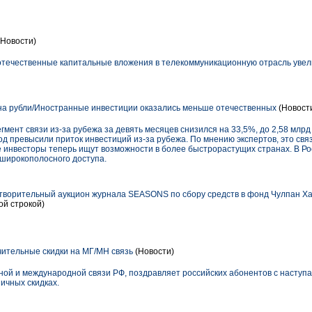
Новости)
. отечественные капитальные вложения в телекоммуникационную отрасль увел
на рубли/Иностранные инвестиции оказались меньше отечественных
(Новост
гмент связи из-за рубежа за девять месяцев снизился на 33,5%, до 2,58 млр
од превысили приток инвестиций из-за рубежа. По мнению экспертов, это св
 инвесторы теперь ищут возможности в более быстрорастущих странах. В Рос
 широкополосного доступа.
ворительный аукцион журнала SEASONS по сбору средств в фонд Чулпан Ха
ой строкой)
ительные скидки на МГ/МН связь
(Новости)
ой и международной связи РФ, поздравляет российских абонентов с насту
ичных скидках.