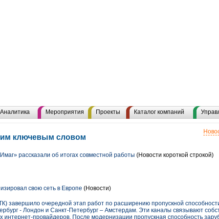
Аналитика
Мероприятия
Проекты
Каталог компаний
Управ
Новос
этим ключевым словом
«Имаг» рассказали об итогах совместной работы
(Новости короткой строкой)
зировал свою сеть в Европе
(Новости)
ТК) завершило очередной этап работ по расширению пропускной способност
ербург - Лондон и Санкт-Петербург – Амстердам. Эти каналы связывают собс
 интернет-провайдеров. После модернизации пропускная способность зару