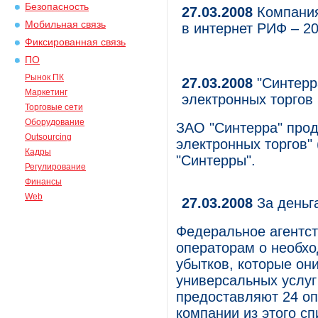
Безопасность
27.03.2008
Компания
Мобильная связь
в интернет РИФ – 2
Фиксированная связь
ПО
Рынок ПК
27.03.2008
"Синтерр
Маркетинг
электронных торгов 
Торговые сети
Оборудование
ЗАО "Синтерра" про
Outsourcing
электронных торгов" 
Кадры
"Синтерры".
Регулирование
Финансы
Web
27.03.2008
За деньг
Федеральное агентст
операторам о необхо
убытков, которые они
универсальных услуг 
предоставляют 24 оп
компании из этого с