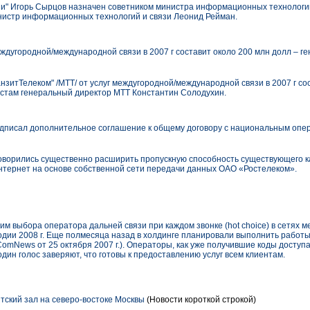
и" Игорь Сырцов назначен советником министра информационных технологий
нистр информационных технологий и связи Леонид Рейман.
ждугородной/международной связи в 2007 г составит около 200 млн долл – г
итТелеком" /МТТ/ от услуг междугородной/международной связи в 2007 г сос
стам генеральный директор МТТ Константин Солодухин.
писал дополнительное соглашение к общему договору с национальным опе
оворились существенно расширить пропускную способность существующего 
Интернет на основе собственной сети передачи данных ОАО «Ростелеком».
им выбора оператора дальней связи при каждом звонке (hot choice) в сетях 
одии 2008 г. Еще полмесяца назад в холдинге планировали выполнить работы
ть ComNews от 25 октября 2007 г.). Операторы, как уже получившие коды доступ
дин голос заверяют, что готовы к предоставлению услуг всем клиентам.
ский зал на северо-востоке Москвы
(Новости короткой строкой)