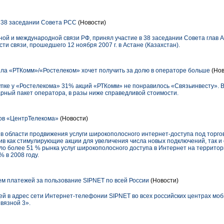
 38 заседании Совета РСС
(Новости)
ой и международной связи РФ, принял участие в 38 заседании Совета глав 
ти связи, прошедшего 12 ноября 2007 г. в Астане (Казахстан).
а «РТКомм»/«Ростелеком» хочет получить за долю в операторе больше
(Нов
ке у «Ростелекома» 31% акций «РТКомм» не понравилось «Связьинвесту». В 
рный пакет оператора, в разы ниже справедливой стоимости.
ов «ЦентрТелекома»
(Новости)
в области продвижения услуги широкополосного интернет-доступа под торг
тив как стимулирующие акции для увеличения числа новых подключений, так 
ло более 51 % рынка услуг широкополосного доступа в Интернет на террито
 в 2008 году.
м платежей за пользование SIPNET по всей России
(Новости)
ей в адрес сети Интернет-телефонии SIPNET во всех российских центрах мо
вязной 3».