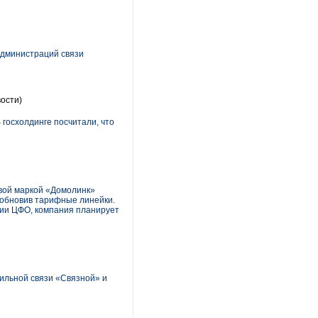
Администраций связи
ости)
госхолдинге посчитали, что
овой маркой «Домолинк»
и обновив тарифные линейки.
рии ЦФО, компания планирует
бильной связи «Связной» и