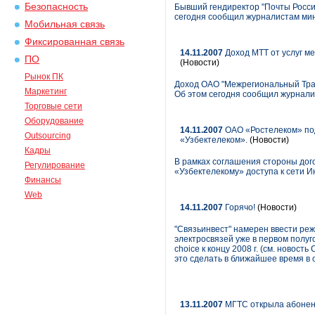
Безопасность
Бывший гендиректор "Почты Росси
сегодня сообщил журналистам ми
Мобильная связь
Фиксированная связь
14.11.2007
Доход МТТ от услуг ме
ПО
(Новости)
Рынок ПК
Доход ОАО "Межрегиональный Транз
Маркетинг
Об этом сегодня сообщил журнали
Торговые сети
Оборудование
14.11.2007
ОАО «Ростелеком» под
Outsourcing
«Узбектелеком».
(Новости)
Кадры
В рамках соглашения стороны дог
Регулирование
«Узбектелекому» доступа к сети 
Финансы
Web
14.11.2007
Горячо!
(Новости)
"Связьинвест" намерен ввести реж
электросвязей уже в первом полуг
choice к концу 2008 г. (см. новос
это сделать в ближайшее время в о
13.11.2007
МГТС открыла абонент