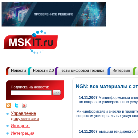
Новости
Новости 2.0
Тесты цифровой техники
Интервью
NGN: все материалы с 
Подписка на новости:
14.11.2007
Мининформсвязи внесл
по вопросам универсальных услуг
Мининформсвязи внесло в правите
Управление
вопросам универсальных услуг свя
документами
Интернет
14.11.2007
Бывший гендиректор "
Интеграция