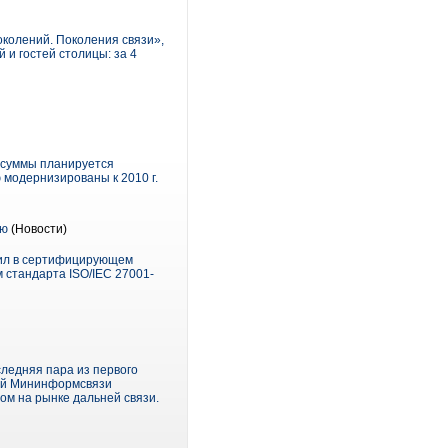
околений. Поколения связи»,
и гостей столицы: за 4
й суммы планируется
модернизированы к 2010 г.
ью
(Новости)
дил в сертифицирующем
 стандарта ISO/IEC 27001-
оследняя пара из первого
вой Мининформсвязи
ом на рынке дальней связи.