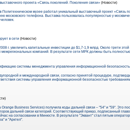
выставочного проекта «Связь поколений. Поколения связи»
(Новости)
 в Политехническом музее работал уникальный выставочный проект «Связь п
ю московского телефона. Выставка пользовалась популярностью у москвичей 
 человек.
рует в сети
(Новости)
2008 г. увеличить капитальные инвестиции до $1,7-1,9 млрд. Около трети это
 межрегиональных компаний. В результате сети МРК должны быть полностью 
ификацию системы менеджмента управления информационной безопасност
дугородной и международной связи, согласно принятой процедуре, подтвер
тветствия системы управления информационной безопасностью требованиям
сти)
 Orange Business Services) получила коды дальней связи – "54" и "59". Это п
оров дальней связи категорий. Соответствующий приказ, подписанный гла
час на согласовании в Минюсте. В результате "Эквант" стал пятым оператор
" и "Арктел".