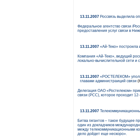
13.11.2007
Россвязь выделила оп
Федеральное агентство связи /Ро
предоставления услуг связи в Ни
13.11.2007
«Ай-Теко» построила
Компания «Ай-Теко», ведущий рос
локально-вычислительной сети и 
13.11.2007
«РОСТЕЛЕКОМ» уполном
главами администраиций связи
(
Делегация ОАО «Ростелеком» прин
связи (РСС), которое проходит 12-
13.11.2007
Телекоммуникационны
Битва гигантов – такое будущее п
один из докладчиков международно
между телекоммуникационными ком
дело дойдет еще нескоро».