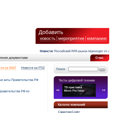
Добавить
новость
мероприятие
компанию
Новости:
Российский RPA-рынок переходит от автомат
ление документами
О нас
ти на NNIT
Новости на ITSZ
Поиск:
ые акты Правительства РФ
Тесты цифровой техники
Правительства РФ по
Каталог компаний
СмартексСофт