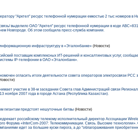
ератору "Арктел" ресурс телефонной нумерации емкостью 2 тыс номеров в 
ссвязь/ выделило ОАО "Арктел" ресурс телефонной нумерации в коде АВС=831
жнем Новгороде. Об этом сообщила пресс-служба компании.
 информационную инфраструктуру в «Эталонбанке»
(Новости)
сийский поставщик комплексных ИТ-решений и консалтинговых услуг, сообща
системы IP-телефонии в ОАО «Эталонбанк».
очен огласить итоги деятельности совета операторов электросвязи РСС з
Новости)
имает участие в 38-м заседании Совета глав Администраций связи Регионал
13 ноября 2007 года в городе Астана (Республика Казахстан).
м гигантам предстоят нешуточные битвы
(Новости)
редрекает российскому телекому исполнительный директор Ассоциации Wirele
го Форума «InterCom-2007: Телекоммуникации. Связь. Высокие технологии». 
паниями идет за большие куски пирога, а до "облагораживания приобретен