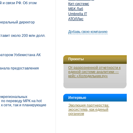
 и связи РФ. Об этом
Кит-системс
МБК Лаб
Umbrella IT
АТОЛЛис
енеральный директор
Добавь свою компанию
тавит около 200 млн долл.
ратором Узбекистана АК
Проекты
От разрозненной отчетности к
канала предоставления
единой системе аналитики —
кейс «Холодильник.ру»
межрегиональных
Интервью
 по переводу МРК на hot
а к сети, так и планирующие
Эволюция партнерства:
экосистема, как единый
организм