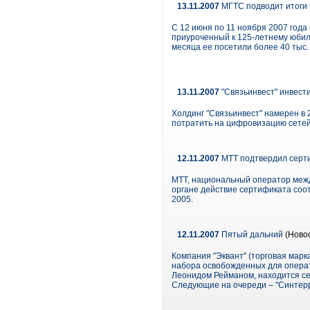
13.11.2007
МГТС подводит итоги 
С 12 июня по 11 ноября 2007 года
приуроченный к 125-летнему юбиле
месяца ее посетили более 40 тыс.
13.11.2007
"Связьинвест" инвести
Холдинг "Связьинвест" намерен в 
потратить на цифровизацию сетей
12.11.2007
МТТ подтвердил серт
МТТ, национальный оператор меж
органе действие сертификата соо
2005.
12.11.2007
Пятый дальний
(Ново
Компания "Эквант" (торговая марка
набора освобожденных для операт
Леонидом Рейманом, находится сей
Следующие на очереди – "Синтерра