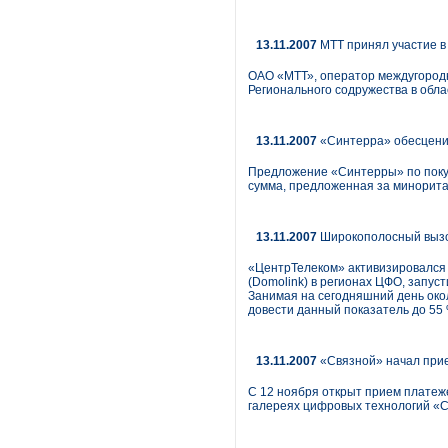
13.11.2007
МТТ принял участие в
ОАО «МТТ», оператор междугородн
Регионального содружества в облас
13.11.2007
«Синтерра» обесценил
Предложение «Синтерры» по покуп
сумма, предложенная за минорита
13.11.2007
Широкополосный выз
«ЦентрТелеком» активизировался 
(Domolink) в регионах ЦФО, запус
Занимая на сегодняшний день око
довести данный показатель до 55 %
13.11.2007
«Связной» начал прие
С 12 ноября открыт прием платеж
галереях цифровых технологий «С