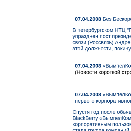
07.04.2008
Без Бескор
В петербургском НТЦ "
упразднен пост презид
связи (Россвязь) Андр
этой должности, покин
07.04.2008
«ВымпелКом
(Новости короткой стр
07.04.2008
«ВымпелКом
первого корпоративно
Спустя год после объя
BlackBerry «ВымпелКом
корпоративным пользов
стала группа компаний