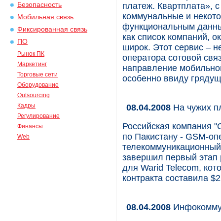
Безопасность
платеж. Квартплата», 
коммунальные и некото
Мобильная связь
функциональным данный
Фиксированная связь
как список компаний, 
ПО
широк. Этот сервис – 
Рынок ПК
оператора сотовой свя
Маркетинг
направление мобильной
Торговые сети
особенно ввиду грядуще
Оборудование
Outsourcing
Кадры
08.04.2008
На чужих п
Регулирование
Российская компания "
Финансы
по Пакистану - GSM-оп
Web
телекоммуникационный 
завершил первый этап
для Warid Telecom, кот
контракта составила $2
08.04.2008
Инфокоммун