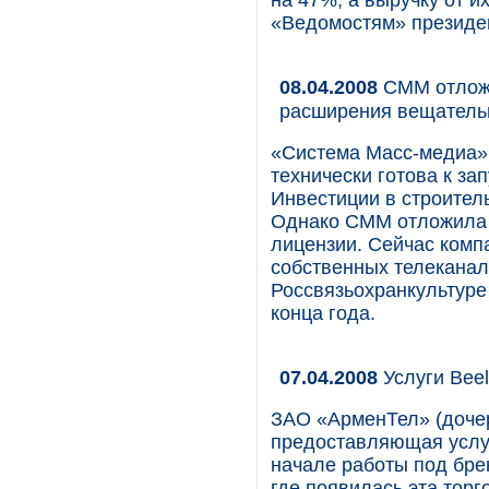
на 47%, а выручку от 
«Ведомостям» президе
08.04.2008
СММ отложи
расширения вещатель
«Система Масс-медиа» 
технически готова к за
Инвестиции в строитель
Однако СММ отложила 
лицензии. Сейчас комп
собственных телеканал
Россвязьохранкультур
конца года.
07.04.2008
Услуги Beel
ЗАО «АрменТел» (доче
предоставляющая услуг
начале работы под бре
где появилась эта торг