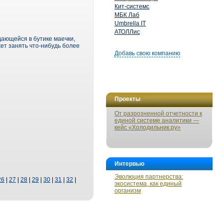
Кит-системс
МБК Лаб
Umbrella IT
АТОЛЛис
дающейся в бутике маечки,
ет занять что-нибудь более
Добавь свою компанию
Проекты
От разрозненной отчетности к
единой системе аналитики —
кейс «Холодильник.ру»
Интервью
Эволюция партнерства:
26
|
27
|
28
|
29
|
30
|
31
|
32
|
экосистема, как единый
организм