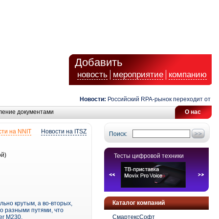
Добавить
новость
мероприятие
компанию
Новости:
Российский RPA-рынок переходит от авто
ление документами
О нас
ти на NNIT
Новости на ITSZ
Поиск:
ой)
Тесты цифровой техники
Каталог компаний
льно крутым, а во-вторых,
о разными путями, что
er M230.
СмартексСофт