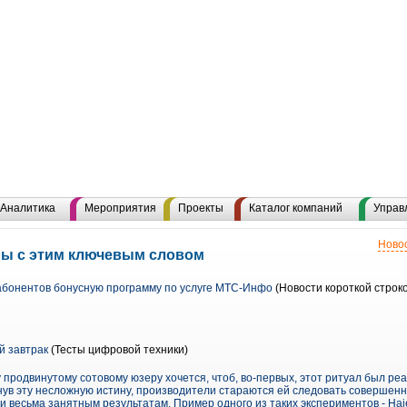
Аналитика
Мероприятия
Проекты
Каталог компаний
Управ
Новос
лы с этим ключевым словом
абонентов бонусную программу по услуге МТС-Инфо
(Новости короткой строк
й завтрак
(Тесты цифровой техники)
 продвинутому сотовому юзеру хочется, чтоб, во-первых, этот ритуал был реа
нув эту несложную истину, производители стараются ей следовать совершенн
и весьма занятным результатам. Пример одного из таких экспериментов - Hai