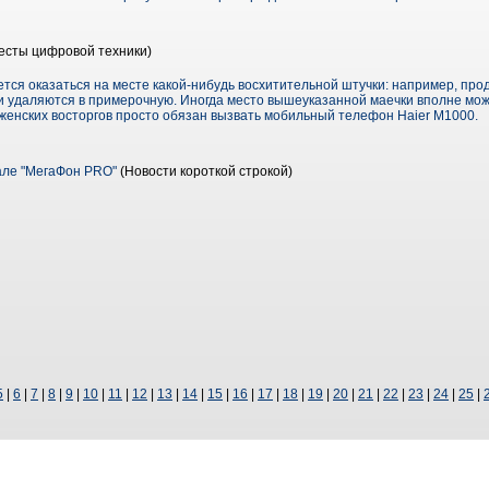
есты цифровой техники)
ся оказаться на месте какой-нибудь восхитительной штучки: например, про
ки удаляются в примерочную. Иногда место вышеуказанной маечки вполне мож
 женских восторгов просто обязан вызвать мобильный телефон Haier M1000.
але "МегаФон PRO"
(Новости короткой строкой)
5
|
6
|
7
|
8
|
9
|
10
|
11
|
12
|
13
|
14
|
15
|
16
|
17
|
18
|
19
|
20
|
21
|
22
|
23
|
24
|
25
|