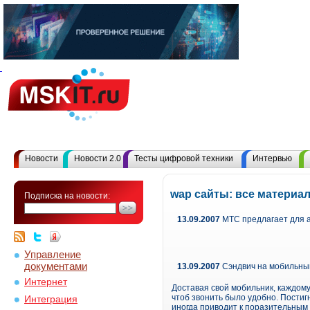
Новости
Новости 2.0
Тесты цифровой техники
Интервью
wap сайты: все материа
Подписка на новости:
13.09.2007
МТС предлагает для 
Управление
документами
13.09.2007
Сэндвич на мобильны
Интернет
Доставая свой мобильник, каждому
чтоб звонить было удобно. Постиг
Интеграция
иногда приводит к поразительным 