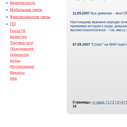
Безопасность
Мобильная связь
11.09.2007
Все девчонки – мои!
(Т
Фиксированная связь
Настоящему мужчине нередко хочет
ПО
прижимая которую к груди, девуш
высокотехнологичное – так, массу
Рынок ПК
Маркетинг
Торговые сети
07.09.2007
"Спорт" на WAP-порт
Оборудование
Outsourcing
Кадры
Регулирование
Финансы
Web
Страницы:
<< пред.
|
1
|
2
|
3
|
4
|
33