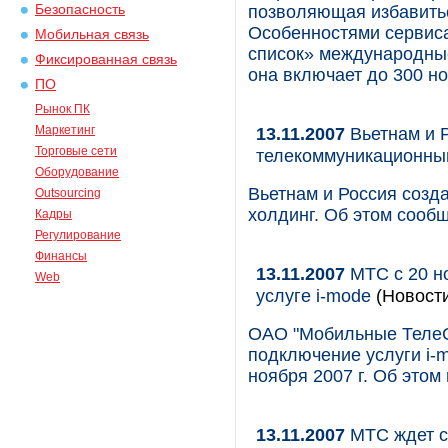
Безопасность
позволяющая избавитьс
Особенностями сервиса
Мобильная связь
список» международные
Фиксированная связь
она включает до 300 н
ПО
Рынок ПК
Маркетинг
13.11.2007
Вьетнам и 
Торговые сети
телекоммуникационный 
Оборудование
Вьетнам и Россия соз
Outsourcing
холдинг. Об этом сооб
Кадры
Регулирование
Финансы
13.11.2007
МТС с 20 н
Web
услуге i-mode
(Новост
ОАО "Мобильные ТелеС
подключение услуги i-
ноября 2007 г. Об этом
13.11.2007
МТС ждет с