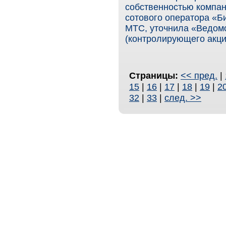
собственностью компан
сотового оператора «Би
МТС, уточнила «Ведом
(контролирующего акц
Страницы:
<< пред.
|
15
|
16
|
17
|
18
|
19
|
2
32
|
33
|
след. >>