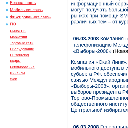
Безопасность
информационный сервис
могут получать большо
Мобильная связь
рынках при помощи SM
Фиксированная связь
различных тем – от кур
ПО
Рынок ПК
Маркетинг
06.03.2008
Компания «
Торговые сети
телефонизацию Между
Оборудование
«Выборы-2008»
(Ново
Outsourcing
Кадры
Компания «Скай Линк»,
Регулирование
мобильного доступа в И
Финансы
субъекта РФ, обеспечи
Web
связью Международны
«Выборы-2008», орган
выборов президента Р
Торгово-Промышленной
общественного институ
Центральной избирател
06.03.2008
Генеральны