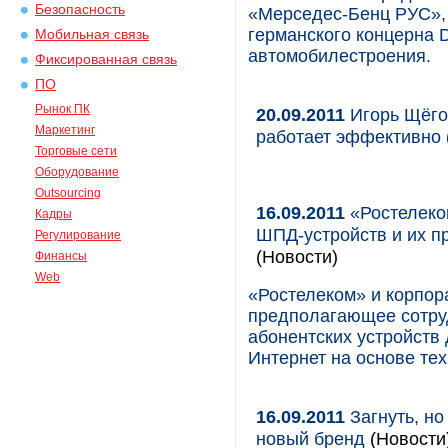
Безопасность
«Мерседес-Бенц РУС»,
германского концерна D
Мобильная связь
автомобилестроения.
Фиксированная связь
ПО
Рынок ПК
20.09.2011
Игорь Щёго
Маркетинг
работает эффективно
Торговые сети
Оборудование
Outsourcing
16.09.2011
«Ростелеком
Кадры
ШПД-устройств и их п
Регулирование
(Новости)
Финансы
Web
«Ростелеком» и корпор
предполагающее сотруд
абонентских устройств
Интернет на основе тех
16.09.2011
Загнуть, но
новый бренд
(Новости