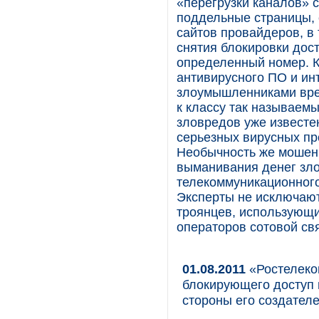
«перегрузки каналов» 
поддельные страницы,
сайтов провайдеров, в
снятия блокировки дос
определенный номер. К
антивирусного ПО и ин
злоумышленниками вре
к классу так называемы
зловредов уже известе
серьезных вирусных пр
Необычность же мошенн
выманивания денег зл
телекоммуникационного
Эксперты не исключаю
троянцев, использующи
операторов сотовой свя
01.08.2011
«Ростелеко
блокирующего доступ в
стороны его создател