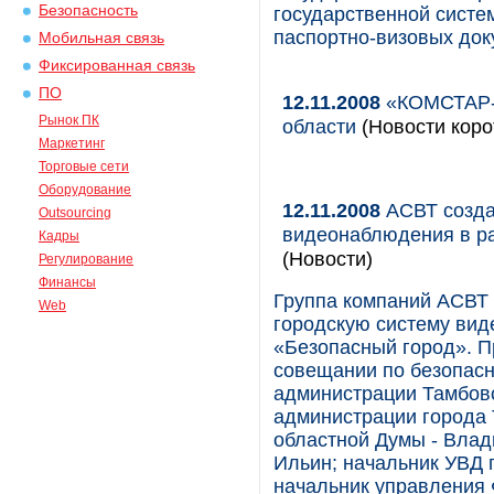
Безопасность
государственной систе
паспортно-визовых док
Мобильная связь
Фиксированная связь
ПО
12.11.2008
«КОМСТАР-О
Рынок ПК
области
(Новости коро
Маркетинг
Торговые сети
Оборудование
12.11.2008
АСВТ созда
Outsourcing
видеонаблюдения в р
Кадры
(Новости)
Регулирование
Финансы
Группа компаний АСВТ 
Web
городскую систему вид
«Безопасный город». П
совещании по безопасно
администрации Тамбовс
администрации города 
областной Думы - Влад
Ильин; начальник УВД 
начальник управления 