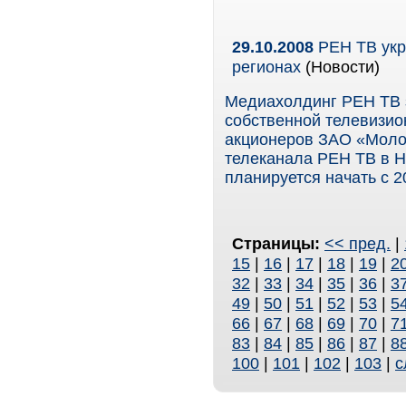
29.10.2008
РЕН ТВ укр
регионах
(Новости)
Медиахолдинг РЕН ТВ 
собственной телевизио
акционеров ЗАО «Моло
телеканала РЕН ТВ в Н
планируется начать с 2
Страницы:
<< пред.
|
15
|
16
|
17
|
18
|
19
|
2
32
|
33
|
34
|
35
|
36
|
3
49
|
50
|
51
|
52
|
53
|
5
66
|
67
|
68
|
69
|
70
|
7
83
|
84
|
85
|
86
|
87
|
8
100
|
101
|
102
|
103
|
с