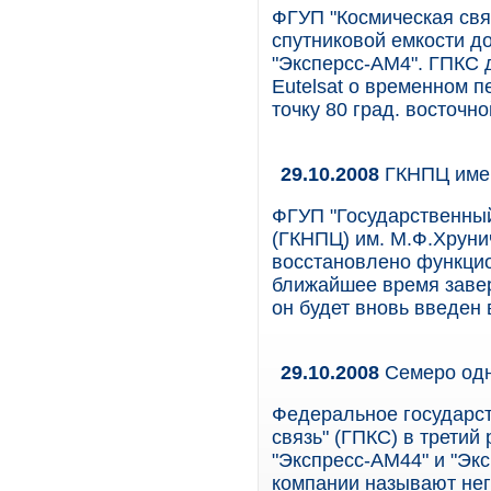
ФГУП "Космическая свя
спутниковой емкости д
"Эксперсс-АМ4". ГПКС 
Eutelsat о временном 
точку 80 град. восточн
29.10.2008
ГКНПЦ имен
ФГУП "Государственный
(ГКНПЦ) им. М.Ф.Хруни
восстановлено функцио
ближайшее время завер
он будет вновь введен 
29.10.2008
Семеро одн
Федеральное государст
связь" (ГПКС) в третий
"Экспресс-АМ44" и "Эк
компании называют нег