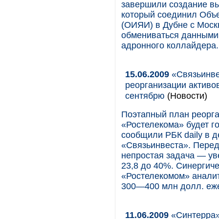
завершили создание вы
который соединил Объ
(ОИЯИ) в Дубне с Моск
обмениваться данными
адронного коллайдера.
15.06.2009
«Связьинве
реорганизации активов
сентябрю
(Новости)
Поэтапный план реорга
«Ростелекома» будет го
сообщили РБК daily в 
«Связьинвеста». Перед
непростая задача — ув
23,8 до 40%. Синергич
«Ростелекомом» аналит
300—400 млн долл. еж
11.06.2009
«Синтерра»