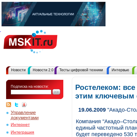
Новости
Новости 2.0
Тесты цифровой техники
Интервью
Ростелеком: все
Подписка на новости:
этим ключевым
19.06.2009
"Акадо-Сто
Управление
документами
Компания "Акадо–Столи
Интернет
единый частотный план.
Интеграция
будет переведено 530 т