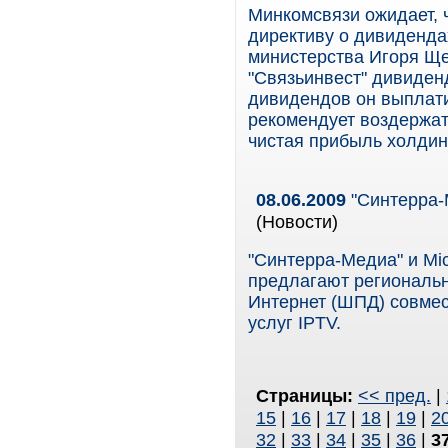
Минкомсвязи ожидает, 
директиву о дивиденда
министерства Игоря Щег
"Связьинвест" дивиденд
дивидендов он выплати
рекомендует воздержат
чистая прибыль холдин
08.06.2009
"Синтерра-М
(Новости)
"Синтерра-Медиа" и Mic
предлагают региональ
Интернет (ШПД) совме
услуг IPTV.
Страницы:
<< пред.
|
15
|
16
|
17
|
18
|
19
|
2
32
|
33
|
34
|
35
|
36
|
3