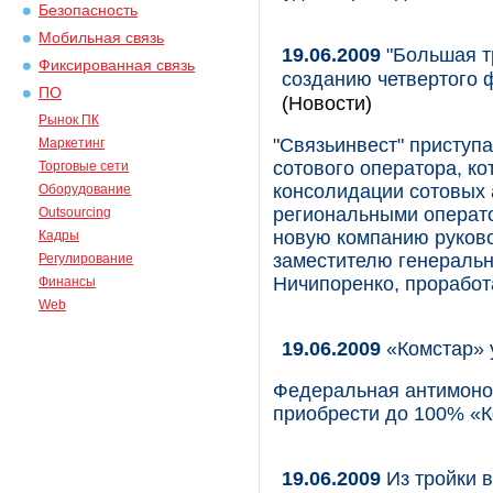
Безопасность
Мобильная связь
19.06.2009
"Большая тр
Фиксированная связь
созданию четвертого 
ПО
(Новости)
Рынок ПК
"Связьинвест" приступ
Маркетинг
сотового оператора, к
Торговые сети
консолидации сотовых 
Оборудование
региональными оператор
Outsourcing
новую компанию руков
Кадры
заместителю генеральн
Регулирование
Ничипоренко, проработа
Финансы
Web
19.06.2009
«Комстар» 
Федеральная антимоно
приобрести до 100% «
19.06.2009
Из тройки в