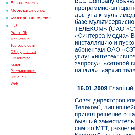
ВСС Company объявл
Безопасность
программно-аппарат
Мобильная связь
доступа к мультимед
Фиксированная связь
базе мультисервис
ПО
ТЕЛЕКОМ» (ОАО «СЗТ
Рынок ПК
«Синтерра-Медиа» B
Маркетинг
инсталляцию и пуско
Торговые сети
абонентам ОАО «СЗТ
Оборудование
услуг «интерактивно
Outsourcing
запросу», «сетевой 
Кадры
начала», «архив тел
Регулирование
Финансы
Web
15.01.2008
Главный 
Совет директоров к
Телеком", лишившейся
принял решение о на
бывший заместитель 
самого МТТ, разделе