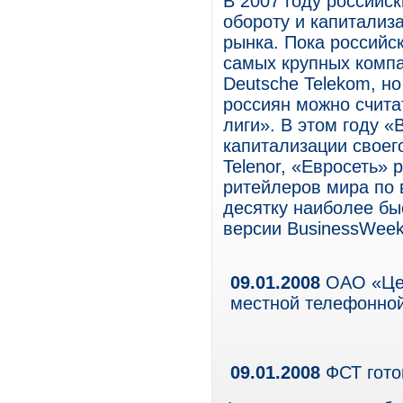
В 2007 году российс
обороту и капитализ
рынка. Пока российск
самых крупных компа
Deutsche Telekom, но
россиян можно счит
лиги». В этом году 
капитализации своег
Telenor, «Евросеть» 
ритейлеров мира по в
десятку наиболее бы
версии BusinessWeek
09.01.2008
ОАО «Цен
местной телефонной
09.01.2008
ФСТ гото