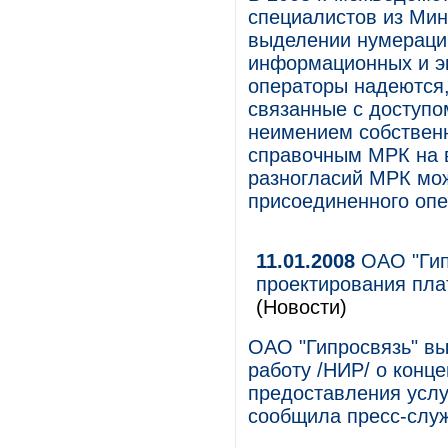
специалистов из Мин
выделении нумерации
информационных и э
операторы надеются,
связанные с доступо
неимением собственн
справочным МРК на в
разногласий МРК мож
присоединенного опе
11.01.2008
ОАО "Гип
проектирования пла
(Новости)
ОАО "Гипросвязь" в
работу /НИР/ о конц
предоставления услу
сообщила пресс-слу