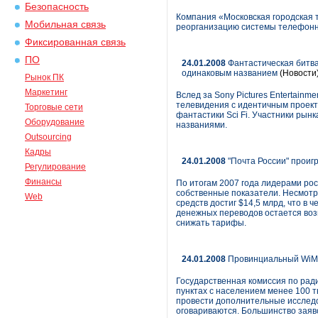
Безопасность
Компания «Московская городская
Мобильная связь
реорганизацию системы телефонн
Фиксированная связь
ПО
24.01.2008
Фантастическая битва
одинаковым названием
(Новости
Рынок ПК
Маркетинг
Вслед за Sony Pictures Entertainm
телевидения с идентичным проект
Торговые сети
фантастики Sci Fi. Участники рынк
Оборудование
названиями.
Outsourcing
Кадры
24.01.2008
"Почта России" проиг
Регулирование
Финансы
По итогам 2007 года лидерами рос
собственные показатели. Несмотря
Web
средств достиг $14,5 млрд, что в 
денежных переводов остается воз
снижать тарифы.
24.01.2008
Провинциальный Wi
Государственная комиссия по рад
пунктах с населением менее 100 т
провести дополнительные исследо
оговариваются. Большинство заяво