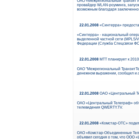
ОАО «Межрегиональный ТранзитТе
провайдер WLAN-роуминга, запуск
возможным благодаря заключенно
22.01.2008
«Синтерра» предостав
«Синтерра» - национальный опера
выделенной частной сети (MPLS/
Федерации (Служба Спецсвязи ФС
22.01.2008
МТТ планирует к 2010-
ОАО "Межрегиональный ТранзитТел
денежном выражении, сообщил и.о
22.01.2008
ОАО «Центральный Те
ОАО «Центральный Телеграф» объ
телевидения QWERTY.TV.
22.01.2008
«Комстар-ОТС» подклю
ОАО «Комстар-Объединенные Теле
объявил сегодня о том, что ООО 