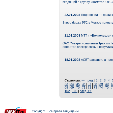
входящий в Группу «Комстар-ОТС»,
22.01.2008
Подешевел от кризис
Вчера биржа РТС в Москве приоста
21.01.2008
МТТ и «Белтелеком» н
ОАО "Межрегиональный ТранзитТе
оператор электросвязи Республик
18.01.2008
АСВТ расширила прогр
Страницы:
<< пред.
|
1
|
2
|
3
|
4
|
33
|
34
|
35
|
36
|
37
|
38
|
39
|
40
|
4
68
|
69
|
70
|
71
|
72
|
73
|
74
|
75
|
7
102
|
103
|
след. >>
Copyright . Все права защищены