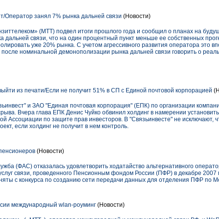
т/Оператор занял 7% рынка дальней связи
(Новости)
иттелеком» (МТТ) подвел итоги прошлого года и сообщил о планах на будущ
а дальней связи, что на один процентный пункт меньше ее собственных прог
олировать уже 20% рынка. С учетом агрессивного развития оператора это вп
а после номинальной демонополизации рынка дальней связи говорить о реаль
выйти из печати/Eсли не получит 51% в СП с Единой почтовой корпорацией
(Н
зьинвест" и ЗАО "Единая почтовая корпорация" (ЕПК) по организации компан
срыва. Вчера глава ЕПК Денис Чуйко обвинил холдинг в намерении установит
й Ассоциации по защите прав инвесторов. В "Связьинвесте" не исключают, ч
ект, если холдинг не получит в нем контроль.
 пенсионеров
(Новости)
жба (ФАС) отказалась удовлетворить ходатайство альтернативного оператор
услуг связи, проведенного Пенсионным фондом России (ПФР) в декабре 2007 
няты с конкурса по созданию сети передачи данных для отделения ПФР по Мо
ссии международный wlan-роуминг
(Новости)