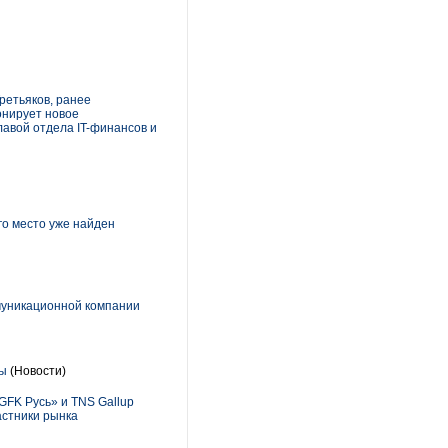
ретьяков, ранее
онирует новое
лавой отдела IT-финансов и
го место уже найден
муникационной компании
мы
(Новости)
GFK Русь» и TNS Gallup
астники рынка