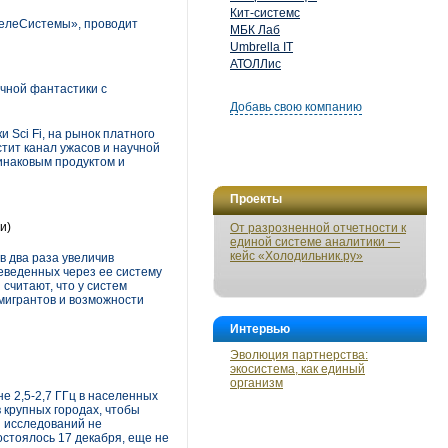
Кит-системс
ТелеСистемы», проводит
МБК Лаб
Umbrella IT
АТОЛЛис
учной фантастики с
Добавь свою компанию
и Sci Fi, на рынок платного
тит канал ужасов и научной
динаковым продуктом и
Проекты
и)
От разрозненной отчетности к
единой системе аналитики —
кейс «Холодильник.ру»
в два раза увеличив
еведенных через ее систему
 считают, что у систем
мигрантов и возможности
Интервью
Эволюция партнерства:
экосистема, как единый
организм
е 2,5-2,7 ГГц в населенных
 крупных городах, чтобы
 исследований не
остоялось 17 декабря, еще не