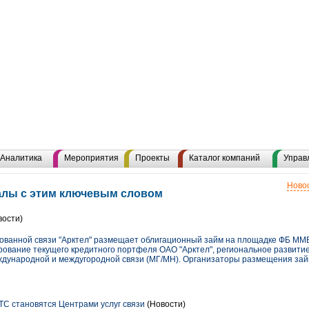
Аналитика
Мероприятия
Проекты
Каталог компаний
Управ
Новос
алы с этим ключевым словом
вости)
ованной связи "Арктел" размещает облигационный займ на площадке ФБ ММ
ование текущего кредитного портфеля ОАО "Арктел", региональное развитие
дународной и междугородной связи (МГ/МН). Организаторы размещения займ
С становятся Центрами услуг связи
(Новости)