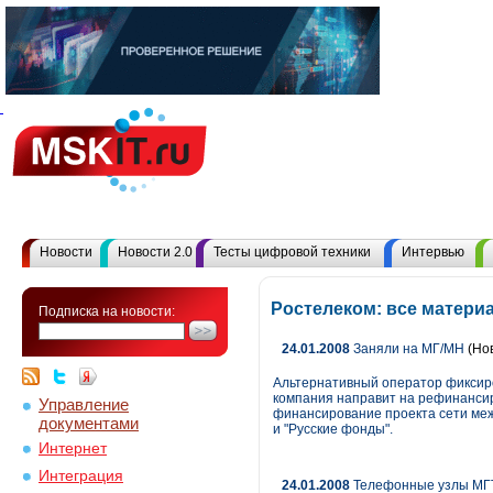
Новости
Новости 2.0
Тесты цифровой техники
Интервью
Ростелеком: все матери
Подписка на новости:
24.01.2008
Заняли на МГ/МН
(Но
Альтернативный оператор фиксир
компания направит на рефинансир
Управление
финансирование проекта сети меж
документами
и "Русские фонды".
Интернет
Интеграция
24.01.2008
Телефонные узлы МГТ