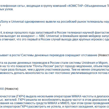
 телефонная сеть», входящая в группу компаний «КОМСТАР–Объединенные 
ых узлов.
/Sony и Universal одновременно вывели на российский рынок телеканалы на
)
ent, в конце прошлого года запустившей в России телеканал научной фантастик
ом выходит ее конкурент — NBC Universal: в ближайшее время мейджор запус
а отмечают, что это первый в России случай выхода двух крупных игроков с о
рывает в росте/ Системы денежных переводов сокращают отставание
(Новост
та на рынке денежных переводов в России стали системы Unistream и Migom, 
 на то что показатели "Почты России" растут гораздо медленнее, объем пер
четыре раза больше, чем у других участников рынка. Тем не менее специалисты
можность догнать монополиста за счет постоянно увеличивающегося потока 
MAX
(Новости)
иочастотам (ГКРЧ) выдала нескольким операторам WiMAX-частоты в диапазон
ыс. жителей. ГКРЧ решила не возобновлять выдачу частот в этом диапазоне в
вания на совместимость средств WiMAX и MMDS, при этом сроки проведения
к операторов ГКРЧ рассмотреть не успела, и протокол заседания, которое с