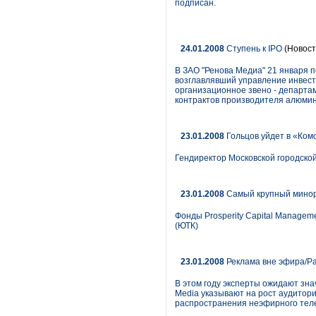
подписан.
24.01.2008
Ступень к IPO
(Новост
В ЗАО "Ренова Медиа" 21 января 
возглавлявший управление инвести
организационное звено - департам
контрактов производителя алюмини
23.01.2008
Гольцов уйдет в «Ком
Гендиректор Московской городско
23.01.2008
Самый крупный мино
Фонды Prosperity Capital Manage
(ЮТК)
23.01.2008
Реклама вне эфира/Ра
В этом году эксперты ожидают зн
Media указывают на рост аудитор
распространения неэфирного теле