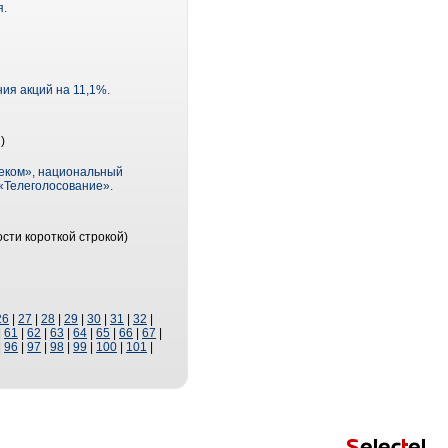
я.
ия акций на 11,1%.
)
еком», национальный
«Телеголосование».
сти короткой строкой)
26
|
27
|
28
|
29
|
30
|
31
|
32
|
|
61
|
62
|
63
|
64
|
65
|
66
|
67
|
|
96
|
97
|
98
|
99
|
100
|
101
|