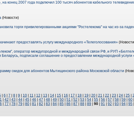
 на конец 2007 года подключил 100 тысяч абонентов кабельного телевидени
а
(Новости)
новила торги привилегированными акциями "Ростелекома" на час из-за паден
ачинают предоставлять услугу международного «Телеголосования»
(Новости
леком", оператор междугородной и международной связи РФ, и РУП «Белтел
и Беларусь, подписали соглашение о предоставлении международной услуги 
амму скидок для абонентов Мытищинского района Московской области
(Ново
5
|
6
|
7
|
8
|
9
|
10
|
11
|
12
|
13
|
14
|
15
|
16
|
17
|
18
|
19
|
20
|
21
|
22
|
23
|
24
|
25
|
1
|
42
|
43
|
44
|
45
|
46
|
47
|
48
|
49
|
50
|
51
|
52
|
53
|
54
|
55
|
56
|
57
|
58
|
59
|
60
6
|
77
|
78
|
79
|
80
|
81
|
82
|
83
|
84
|
85
|
86
|
87
|
88
|
89
|
90
|
91
|
92
|
93
|
94
|
95