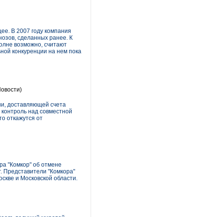
ее. В 2007 году компания
нозов, сделанных ранее. К
олне возможно, считают
ной конкуренции на нем пока
овости)
ии, доставляющей счета
ь контроль над совместной
то откажутся от
а "Комкор" об отмене
г. Представители "Комкора"
скве и Московской области.