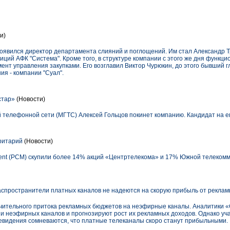
и)
появился директор департамента слияний и поглощений. Им стал Александр Т
ций АФК "Система". Кроме того, в структуре компании с этого же дня функци
ент управления закупками. Его возглавил Виктор Чурюкин, до этого бывший г
я - компании "Суал".
стар»
(Новости)
й телефонной сети (МГТС) Алексей Гольцов покинет компанию. Кандидат на е
ритарий
(Новости)
ment (PCM) скупили более 14% акций «Центртелекома» и 17% Южной телеком
спространители платных каналов не надеются на скорую прибыль от рекла
ачительного притока рекламных бюджетов на неэфирные каналы. Аналитики «
ии неэфирных каналов и прогнозируют рост их рекламных доходов. Однако уч
видения сомневаются, что платные телеканалы скоро станут прибыльными.