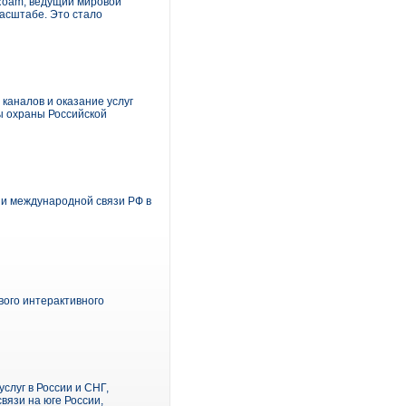
Roam, ведущий мировой
асштабе. Это стало
каналов и оказание услуг
ы охраны Российской
 и международной связи РФ в
ого интерактивного
луг в России и СНГ,
язи на юге России,