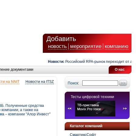
Добавить
новость
мероприятие
компанию
Новости:
Российский RPA-рынок переходит от автомат
ление документами
О нас
ти на NNIT
Новости на ITSZ
Поиск:
Тесты цифровой техники
ВБ. Полученные средства
 компании, а также на
а – компании "Алор Инвест"
Каталог компаний
СмартексСофт