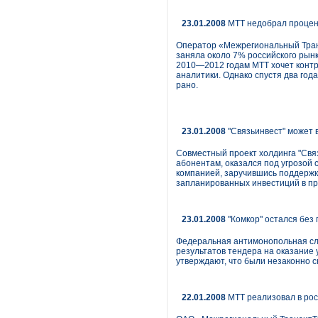
23.01.2008
МТТ недобрал процен
Оператор «Межрегиональный Транз
заняла около 7% российского рынк
2010—2012 годам МТТ хочет контр
аналитики. Однако спустя два год
рано.
23.01.2008
"Связьинвест" может 
Совместный проект холдинга "Свя
абонентам, оказался под угрозой 
компанией, заручившись поддержко
запланированных инвестиций в про
23.01.2008
"Комкор" остался без
Федеральная антимонопольная слу
результатов тендера на оказание 
утверждают, что были незаконно с
22.01.2008
МТТ реализовал в ро