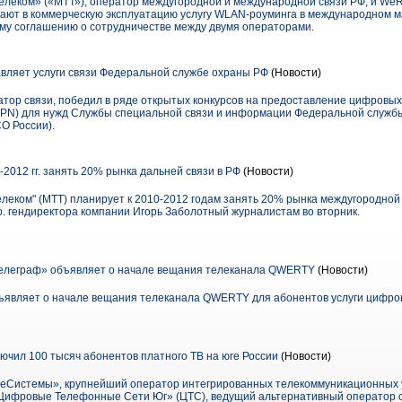
леком» («МТТ»), оператор междугородной и международной связи РФ, и We
ают в коммерческую эксплуатацию услугу WLAN-роуминга в международном м
му соглашению о сотрудничестве между двумя операторами.
ляет услуги связи Федеральной службе охраны РФ
(Новости)
тор связи, победил в ряде открытых конкурсов на предоставление цифровых 
VPN) для нужд Службы специальной связи и информации Федеральной служб
О России).
2012 гг. занять 20% рынка дальней связи в РФ
(Новости)
еком" (МТТ) планирует к 2010-2012 годам занять 20% рынка междугородной
. гендиректора компании Игорь Заболотный журналистам во вторник.
леграф» объявляет о начале вещания телеканала QWERTY
(Новости)
являет о начале вещания телеканала QWERTY для абонентов услуги цифров
чил 100 тысяч абонентов платного ТВ на юге России
(Новости)
Системы», крупнейший оператор интегрированных телекоммуникационных ус
«Цифровые Телефонные Сети Юг» (ЦТС), ведущий альтернативный оператор св