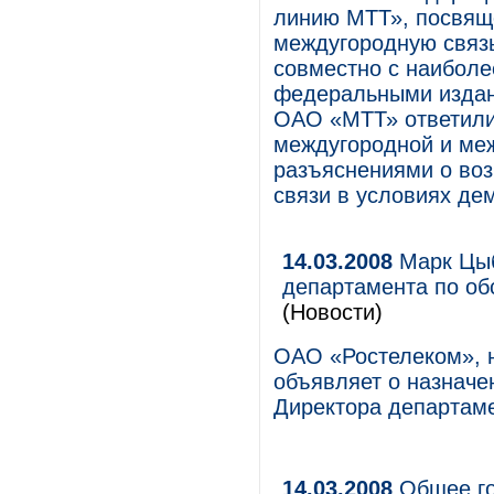
линию МТТ», посвящ
междугородную связь
совместно с наибол
федеральными издан
ОАО «МТТ» ответили 
междугородной и меж
разъяснениями о во
связи в условиях де
14.03.2008
Марк Цыб
департамента по о
(Новости)
ОАО «Ростелеком», 
объявляет о назначе
Директора департаме
14.03.2008
Общее го