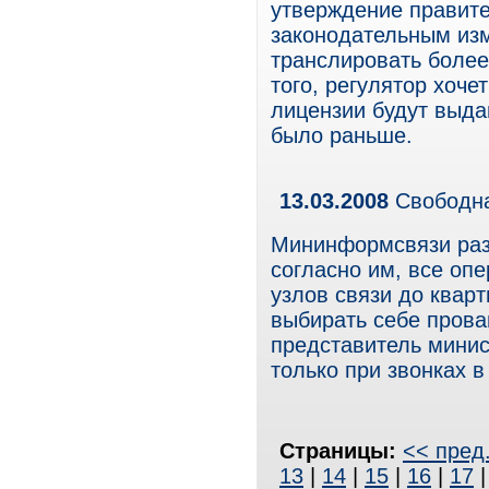
утверждение правит
законодательным из
транслировать более
того, регулятор хоче
лицензии будут выдав
было раньше.
13.03.2008
Свободн
Мининформсвязи раз
согласно им, все опе
узлов связи до квар
выбирать себе прова
представитель минис
только при звонках в
Страницы:
<< пред
13
|
14
|
15
|
16
|
17