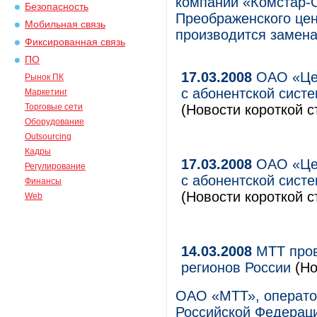
компаний «Комстар-
Безопасность
Преображенского цент
Мобильная связь
производится замен
Фиксированная связь
ПО
17.03.2008
ОАО «Цен
Рынок ПК
с абонентской сист
Маркетинг
Торговые сети
(Новости короткой с
Оборудование
Outsourcing
Кадры
17.03.2008
ОАО «Цен
Регулирование
с абонентской сист
Финансы
(Новости короткой с
Web
14.03.2008
МТТ пров
регионов России
(Но
ОАО «МТТ», операто
Российской Федераци