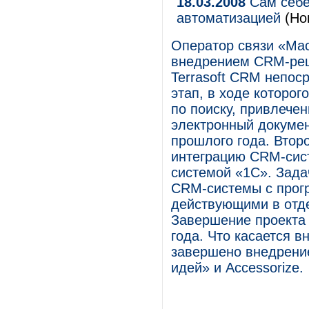
18.03.2008
Сам себе
автоматизацией
(Но
Оператор связи «Мас
внедрением CRM-реш
Terrasoft CRM непос
этап, в ходе которо
по поиску, привлече
электронный докумен
прошлого года. Втор
интеграцию CRM-сист
системой «1С». Зада
CRM-системы с прог
действующими в отде
Завершение проекта 
года. Что касается 
завершено внедрени
идей» и Accessorize.