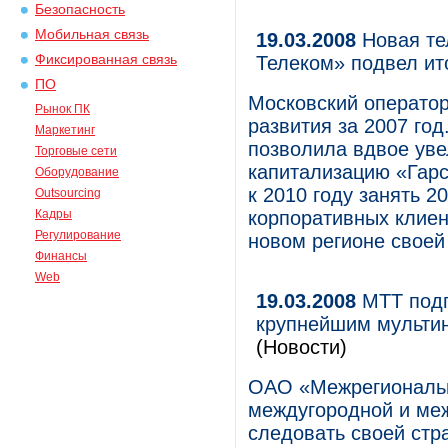
Безопасность
Мобильная связь
19.03.2008
Новая тел
Фиксированная связь
Телеком» подвел ит
ПО
Московский оператор
Рынок ПК
развития за 2007 год
Маркетинг
позволила вдвое уве
Торговые сети
капитализацию «Гарс
Оборудование
к 2010 году занять 2
Outsourcing
Кадры
корпоративных клиен
Регулирование
новом регионе своей 
Финансы
Web
19.03.2008
МТТ подп
крупнейшим мульти
(Новости)
ОАО «Межрегиональн
междугородной и ме
следовать своей стр