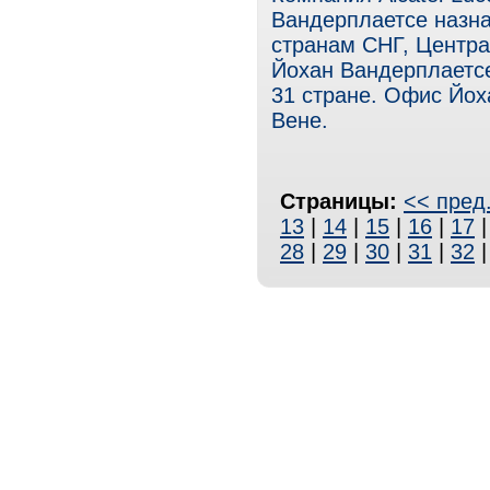
Вандерплаетсе назна
странам СНГ, Центра
Йохан Вандерплаетсе 
31 стране. Офис Йох
Вене.
Страницы:
<< пред
13
|
14
|
15
|
16
|
17
28
|
29
|
30
|
31
|
32