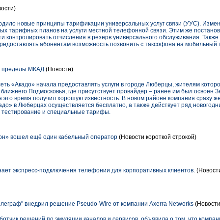
ости)
рдило новые принципы тарификации универсальных услуг связи (УУС). Измен
ьных тарифных планов на услуги местной телефонной связи. Этим же постан
ти контролировать отчисления в резерв универсального обслуживания. Такж
редоставлять абонентам возможность позвонить с таксофона на мобильный 
а пределы МКАД
(Новости)
еть «Акадо» начала предоставлять услуги в городе Люберцы, жителям которо
 ближнего Подмосковья, где присутствует провайдер – ранее им был освоен З
а это время получил хорошую известность. В новом районе компания сразу 
адо» в Люберцах осуществляется бесплатно, а также действует ряд новогодн
 тестирование и специальные тарифы.
он» вошел ещё один кабельный оператор
(Новости короткой строкой)
нает экспресс-подключения телефонии для корпоративных клиентов.
(Новости
еграф" внедрил решение Pseudo-Wire от компании Axerra Networks
(Новости
ботчик решений по эмуляции каналов и сервисов, объявила о том, что компа