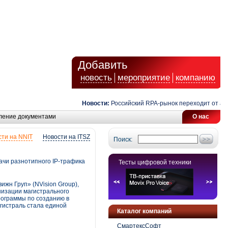
Добавить
новость
мероприятие
компанию
Новости:
Российский RPA-рынок переходит от автома
ление документами
О нас
ти на NNIT
Новости на ITSZ
Поиск:
чи разнотипного IP-трафика
Тесты цифровой техники
жн Груп» (NVision Group),
низации магистрального
рограммы по созданию в
гистраль стала единой
Каталог компаний
СмартексСофт