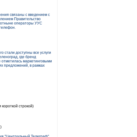
ения связаны с введением с
овлением Правительство
е отныне операторы УУС
телефон.
го стали доступны все услуги
еленоград, где бренд
же отметилась маркетинговыми
их предложений, в рамках
 короткой строкой)
)
ния "Центральный Телеграф"