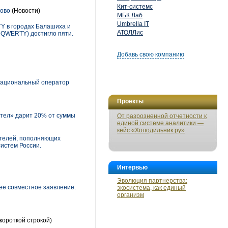
Кит-системс
цово
(Новости)
МБК Лаб
Umbrella IT
TY в городах Балашиха и
АТОЛЛис
 QWERTY) достигло пяти.
Добавь свою компанию
 национальный оператор
Проекты
тел» дарит 20% от суммы
От разрозненной отчетности к
единой системе аналитики —
кейс «Холодильник.ру»
ателей, пополняющих
истем России.
Интервью
Эволюция партнерства:
ее совместное заявление.
экосистема, как единый
организм
короткой строкой)