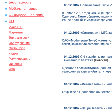
Безопасность
05.12.2007
Полный пакет Triple 
Мобильная связь
В ноябре 2007 года ОАО «Централ
Фиксированная связь
Одинцово. Таким образом, число 
Ранее полный комплекс современны
ПО
Рынок ПК
Маркетинг
04.12.2007
«Синтерра» и МТС за
Торговые сети
ОАО «Мобильные ТелеCистемы», кр
Оборудование
связи, заключили соглашение об 
Outsourcing
Кадры
04.12.2007
С 4 декабря клиентам
Регулирование
внесенного платежа
(Новости)
Финансы
4 декабря телекоммуникационная 
Web
телефонные карты «Арктел» чере
04.12.2007
«ВымпелКом» и «Голд
Открытое акционерное общество "
04.12.2007
«Зебра Телеком» нача