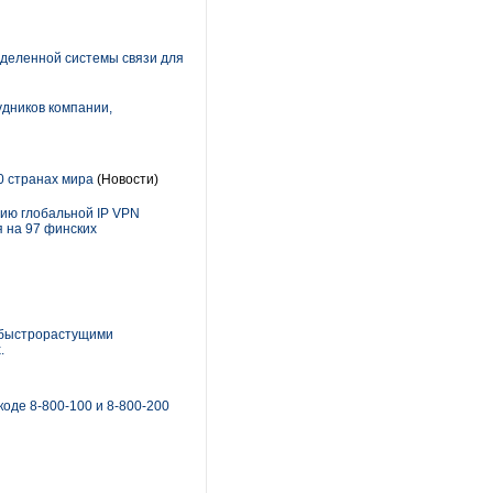
еделенной системы связи для
удников компании,
0 странах мира
(Новости)
ию глобальной IP VPN
 на 97 финских
 быстрорастущими
.
оде 8-800-100 и 8-800-200