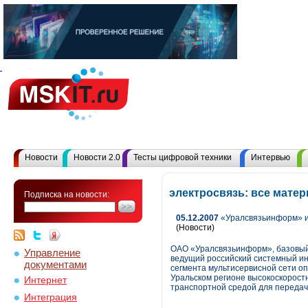
Новости
Новости 2.0
Тесты цифровой техники
Интервью
электросвязь: все мате
Подписка на новости:
05.12.2007
«Уралсвязьинформ» и 
(Новости)
ОАО «Уралсвязьинформ», базовый 
Управление
ведущий российский системный ин
документами
сегмента мультисервисной сети о
Уральском регионе высокоскорост
Интернет
транспортной средой для передачи
Интеграция