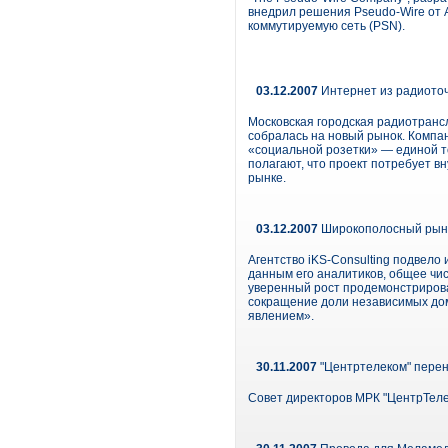
внедрил решения Pseudo-Wire от A
коммутируемую сеть (PSN).
03.12.2007
Интернет из радиоточ
Московская городская радиотранс
собралась на новый рынок. Компан
«социальной розетки» — единой то
полагают, что проект потребует в
рынке.
03.12.2007
Широкополосный рынок
Агентство iKS-Consulting подвело
данным его аналитиков, общее чис
уверенный рост продемонстрирова
сокращение доли независимых домо
явлением».
30.11.2007
"Центртелеком" перен
Совет директоров МРК "ЦентрТеле