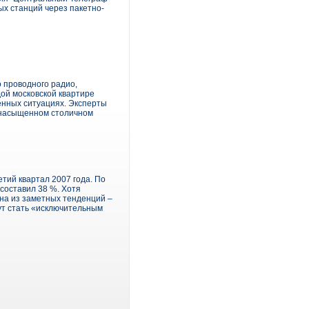
ых станций через пакетно-
 проводного радио,
ой московской квартире
енных ситуациях. Эксперты
а насыщенном столичном
етий квартал 2007 года. По
 составил 38 %. Хотя
на из заметных тенденций –
гут стать «исключительным