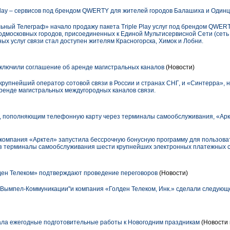
Play – сервисов под брендом QWERTY для жителей городов Балашиха и Один
ьный Телеграф» начало продажу пакета Triple Play услуг под брендом QWER
подмосковных городов, присоединенных к Единой Мультисервисной Сети (сеть
х услуг связи стал доступен жителям Красногорска, Химок и Лобни.
ключили соглашение об аренде магистральных каналов
(Новости)
упнейший оператор сотовой связи в России и странах СНГ, и «Синтерра»,
аренде магистральных междугородных каналов связи.
, пополняющим телефонную карту через терминалы самообслуживания, «Арк
компания «Арктел» запустила бессрочную бонусную программу для пользов
з терминалы самообслуживания шести крупнейших электронных платежных с
ен Телеком» подтверждают проведение переговоров
(Новости)
Вымпел-Коммуникации"и компания «Голден Телеком, Инк.» сделали следующ
ла ежегодные подготовительные работы к Новогодним праздникам
(Новости 