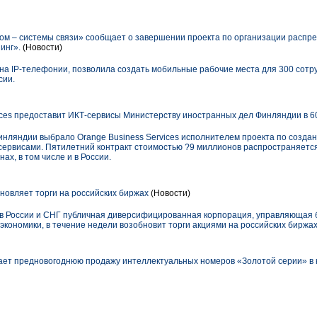
м – системы связи» сообщает о завершении проекта по организации распр
инг».
(Новости)
на IP-телефонии, позволила создать мобильные рабочие места для 300 сотр
сии.
ices предоставит ИКТ-сервисы Министерству иностранных дел Финляндии в 6
нляндии выбрало Orange Business Services исполнителем проекта по создан
сервисами. Пятилетний контракт стоимостью ?9 миллионов распространяется
ах, в том числе и в России.
овляет торги на российских биржах
(Новости)
в России и СНГ публичная диверсифицированная корпорация, управляющая
экономики, в течение недели возобновит торги акциями на российских биржах
ет предновогоднюю продажу интеллектуальных номеров «Золотой серии» в к