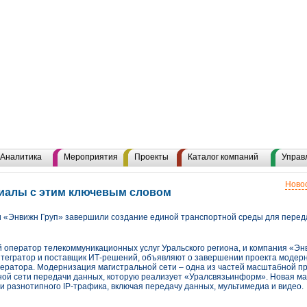
Аналитика
Мероприятия
Проекты
Каталог компаний
Управ
Новос
риалы с этим ключевым словом
«Энвижн Груп» завершили создание единой транспортной среды для переда
оператор телекоммуникационных услуг Уральского региона, и компания «Энви
тегратор и поставщик ИТ-решений, объявляют о завершении проекта модер
ператора. Модернизация магистральной сети – одна из частей масштабной п
ной сети передачи данных, которую реализует «Уралсвязьинформ». Новая ма
 разнотипного IP-трафика, включая передачу данных, мультимедиа и видео.