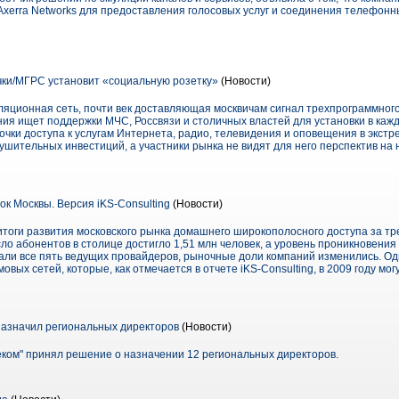
xerra Networks для предоставления голосовых услуг и соединения телефонн
ки/МГРС установит «социальную розетку»
(Новости)
ляционная сеть, почти век доставляющая москвичам сигнал трехпрограммного
ия ищет поддержки МЧС, Россвязи и столичных властей для установки в кажд
чки доступа к услугам Интернета, радио, телевидения и оповещения в экстр
нушительных инвестиций, а участники рынка не видят для него перспектив н
 Москвы. Версия iKS-Consulting
(Новости)
 итоги развития московского рынка домашнего широкополосного доступа за тр
ло абонентов в столице достигло 1,51 млн человек, а уровень проникновения
ли все пять ведущих провайдеров, рыночные доли компаний изменились. Од
вых сетей, которые, как отмечается в отчете iKS-Consulting, в 2009 году мо
азначил региональных директоров
(Новости)
ком" принял решение о назначении 12 региональных директоров.