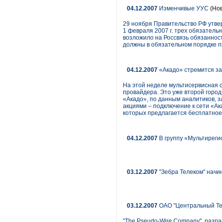
04.12.2007
Изменчивые УУС
(Нов
29 ноября Правительство РФ утве
1 февраля 2007 г. трех обязател
возложило на Россвязь обязаннос
должны в обязательном порядке п
04.12.2007
«Акадо» стремится з
На этой неделе мультисервисная с
провайдера. Это уже второй город
«Акадо», по данным аналитиков, з
акциями – подключение к сети «Ак
которых предлагается бесплатное
04.12.2007
В группу «Мультиреги
03.12.2007
"Зебра Телеком" начи
03.12.2007
ОАО "Центральный Тел
"The Pseudo-Wire Company", разра