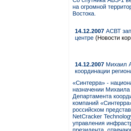
Со спутника ABS-1 в
на огромной террито
Востока.
14.12.2007
АСВТ зап
центре
(Новости кор
14.12.2007
Михаил А
координации регион
«Синтерра» - национ
назначении Михаила
Департамента коорди
компаний «Синтерра»
российском представ
NetCracker Technolo
управления инфрастр
президента, отвечаю