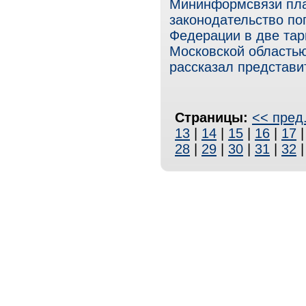
Мининформсвязи план
законодательство по
Федерации в две тар
Московской областью
рассказал представи
Страницы:
<< пред
13
|
14
|
15
|
16
|
17
28
|
29
|
30
|
31
|
32