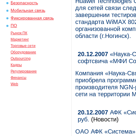
Huawei Technologies 
Безопасность
для сетей связи сле
Мобильная связь
завершении тестиров
Фиксированная связь
стандарта WiMAX 80
ПО
организованной ком
Рынок ПК
области (г.Ногинск).
Маркетинг
Торговые сети
Оборудование
20.12.2007
«Наука-Св
Outsourcing
софтсвича «МФИ С
Кадры
Регулирование
Компания «Наука-Свя
Финансы
приобрела программн
Web
производителя NGN-
сети на территории 
20.12.2007
АФК «Сис
руб.
(Новости)
ОАО АФК «Система»,