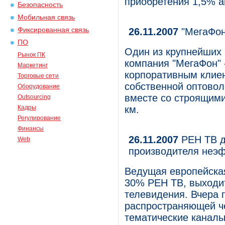
приобретения 1,5% а
Безопасность
Мобильная связь
Фиксированная связь
26.11.2007
"МегаФон
ПО
Один из крупнейших 
Рынок ПК
компания "МегаФон" 
Маркетинг
корпоративным клиен
Торговые сети
собственной оптовол
Оборудование
вместе со строящими
Outsourcing
Кадры
км.
Регулирование
Финансы
26.11.2007
РЕН ТВ д
Web
производителя неэф
Ведущая европейска
30% РЕН ТВ, выходит
телевидения. Вчера 
распространяющей че
тематические каналы