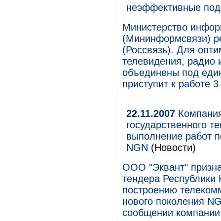
неэффективные под
Министерство инфор
(Мининформсвязи) р
(Россвязь). Для опт
телевидения, радио 
объединены под еди
приступит к работе 3
22.11.2007
Компания
государственного т
выполнение работ п
NGN
(Новости)
ООО "Эквант" призна
тендера Республики 
построению телекомм
нового поколения NG
сообщении компании