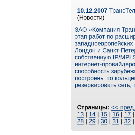
10.12.2007
ТрансТел
(Новости)
ЗАО «Компания Тран
этап работ по расши
западноевропейских 
Лондон и Санкт-Пете
собственную IP/MPL
интернет-провайдеро
способность зарубеж
построены по кольце
резервировать сеть,
Страницы:
<< пред
13
|
14
|
15
|
16
|
17
28
|
29
|
30
|
31
|
32