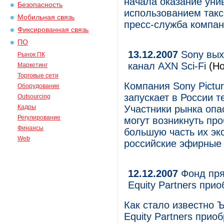
начала оказание уни
Безопасность
использованием так
Мобильная связь
пресс-служба компан
Фиксированная связь
ПО
13.12.2007
Sony вых
Рынок ПК
канал AXN Sci-Fi
(Но
Маркетинг
Торговые сети
Компания Sony Pictur
Оборудование
запускает в России т
Outsourcing
Кадры
Участники рынка опа
Регулирование
могут возникнуть пр
Финансы
большую часть их эк
Web
российские эфирные 
12.12.2007
Фонд прям
Equity Partners при
Как стало известно Ъ
Equity Partners при