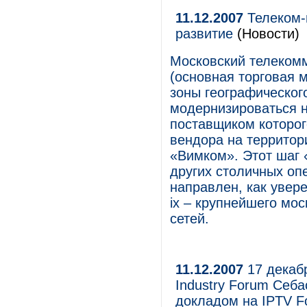
11.12.2007
Телеком-
развитие
(Новости)
Московский телеком
(основная торговая 
зоны географического
модернизироваться н
поставщиком которог
вендора на территор
«Вимком». Этот шаг 
других столичных опе
направлен, как увер
ix – крупнейшего мо
сетей.
11.12.2007
17 декаб
Industry Forum Себа
докладом на IPTV Fo